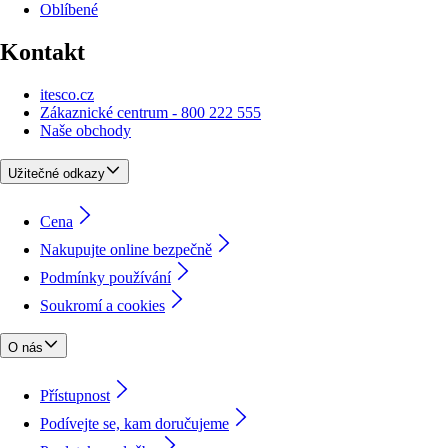
Oblíbené
Kontakt
itesco.cz
Zákaznické centrum - 800 222 555
Naše obchody
Užitečné odkazy
Cena
Nakupujte online bezpečně
Podmínky používání
Soukromí a cookies
O nás
Přístupnost
Podívejte se, kam doručujeme