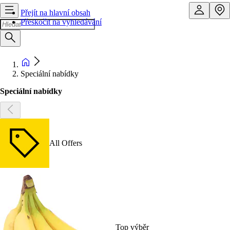
Přejít na hlavní obsah
Přeskočit na vyhledávání
Speciální nabídky
Speciální nabídky
All Offers
Top výběr