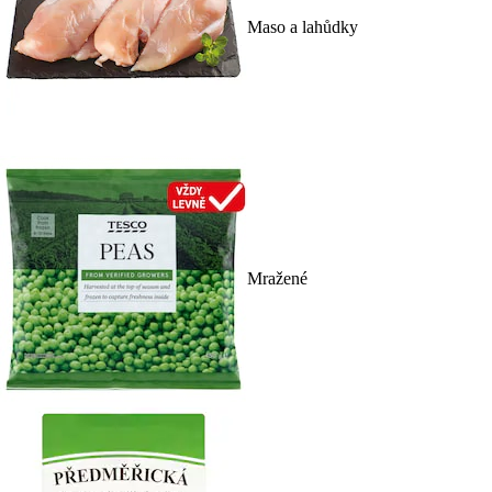
Maso a lahůdky
Mražené