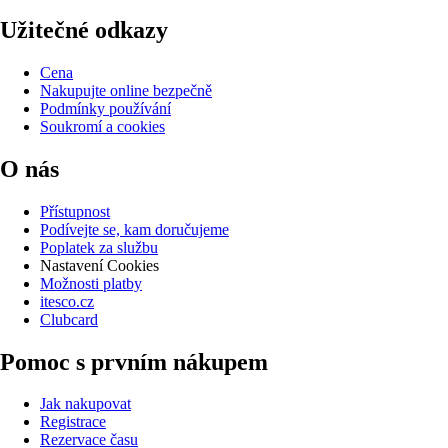
Užitečné odkazy
Cena
Nakupujte online bezpečně
Podmínky používání
Soukromí a cookies
O nás
Přístupnost
Podívejte se, kam doručujeme
Poplatek za službu
Nastavení Cookies
Možnosti platby
itesco.cz
Clubcard
Pomoc s prvním nákupem
Jak nakupovat
Registrace
Rezervace času