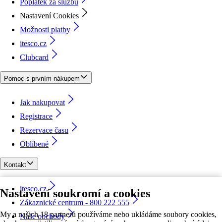
Poplatek za službu
Nastavení Cookies
Možnosti platby
itesco.cz
Clubcard
Pomoc s prvním nákupem
Jak nakupovat
Registrace
Rezervace času
Oblíbené
Kontakt
itesco.cz
Nastavení soukromí a cookies
Zákaznické centrum - 800 222 555
My a našich 18 partnerů používáme nebo ukládáme soubory cookies,
Naše obchody