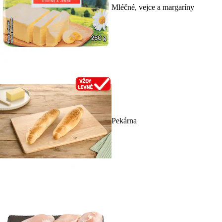
Mléčné, vejce a margaríny
Pekárna