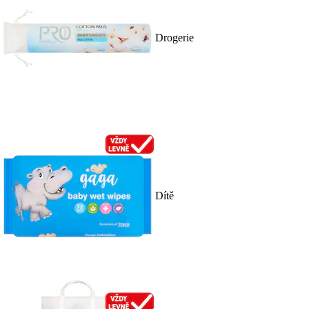
Drogerie
Dítě