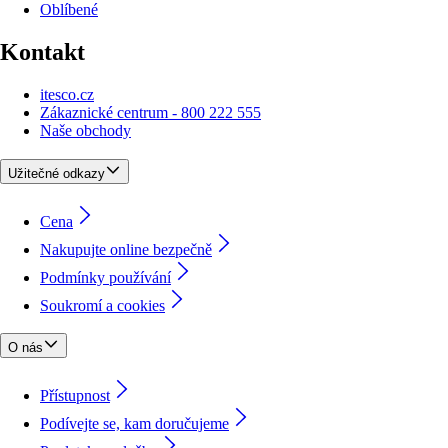
Oblíbené
Kontakt
itesco.cz
Zákaznické centrum - 800 222 555
Naše obchody
Užitečné odkazy
Cena
Nakupujte online bezpečně
Podmínky používání
Soukromí a cookies
O nás
Přístupnost
Podívejte se, kam doručujeme