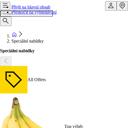
Přejít na hlavní obsah
Přeskočit na vyhledávání
Speciální nabídky
Speciální nabídky
All Offers
Top výběr