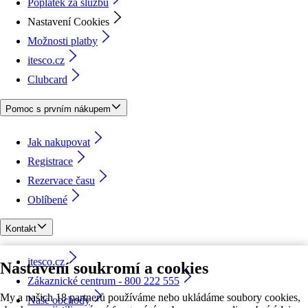
Poplatek za službu
Nastavení Cookies
Možnosti platby
itesco.cz
Clubcard
Pomoc s prvním nákupem
Jak nakupovat
Registrace
Rezervace času
Oblíbené
Kontakt
itesco.cz
Nastavení soukromí a cookies
Zákaznické centrum - 800 222 555
My a našich 18 partnerů používáme nebo ukládáme soubory cookies,
Naše obchody