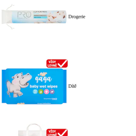
Drogerie
Dítě