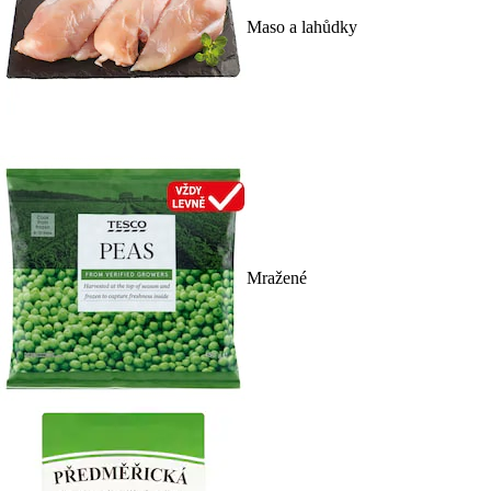
Maso a lahůdky
Mražené