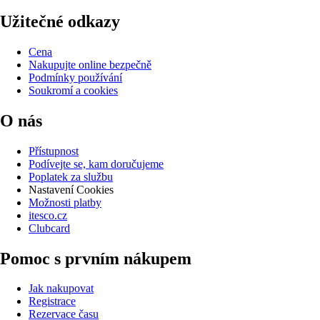
Užitečné odkazy
Cena
Nakupujte online bezpečně
Podmínky používání
Soukromí a cookies
O nás
Přístupnost
Podívejte se, kam doručujeme
Poplatek za službu
Nastavení Cookies
Možnosti platby
itesco.cz
Clubcard
Pomoc s prvním nákupem
Jak nakupovat
Registrace
Rezervace času