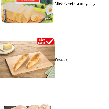
Mléčné, vejce a margaríny
Pekárna