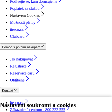
Podívejte se, kam doručujeme
Poplatek za službu
Nastavení Cookies
Možnosti platby
itesco.cz
Clubcard
Pomoc s prvním nákupem
Jak nakupovat
Registrace
Rezervace času
Oblíbené
Kontakt
itesco.cz
Nastavení soukromí a cookies
Zákaznické centrum - 800 222 555