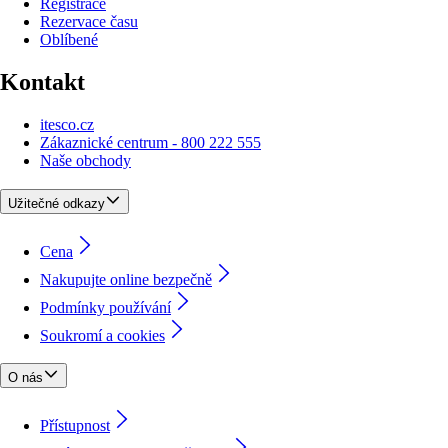
Registrace
Rezervace času
Oblíbené
Kontakt
itesco.cz
Zákaznické centrum - 800 222 555
Naše obchody
Užitečné odkazy
Cena
Nakupujte online bezpečně
Podmínky používání
Soukromí a cookies
O nás
Přístupnost