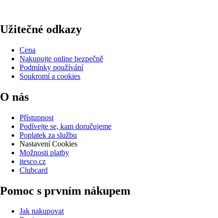
Užitečné odkazy
Cena
Nakupujte online bezpečně
Podmínky používání
Soukromí a cookies
O nás
Přístupnost
Podívejte se, kam doručujeme
Poplatek za službu
Nastavení Cookies
Možnosti platby
itesco.cz
Clubcard
Pomoc s prvním nákupem
Jak nakupovat