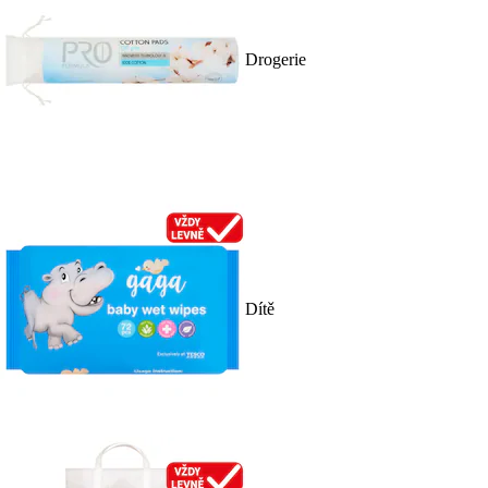
Drogerie
Dítě