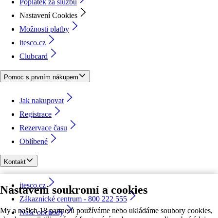
Poplatek za službu
Nastavení Cookies
Možnosti platby
itesco.cz
Clubcard
Pomoc s prvním nákupem
Jak nakupovat
Registrace
Rezervace času
Oblíbené
Kontakt
itesco.cz
Nastavení soukromí a cookies
Zákaznické centrum - 800 222 555
My a našich 18 partnerů používáme nebo ukládáme soubory cookies,
Naše obchody