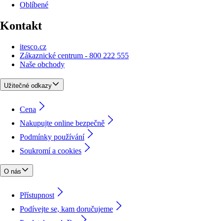
Oblíbené
Kontakt
itesco.cz
Zákaznické centrum - 800 222 555
Naše obchody
Užitečné odkazy
Cena
Nakupujte online bezpečně
Podmínky používání
Soukromí a cookies
O nás
Přístupnost
Podívejte se, kam doručujeme