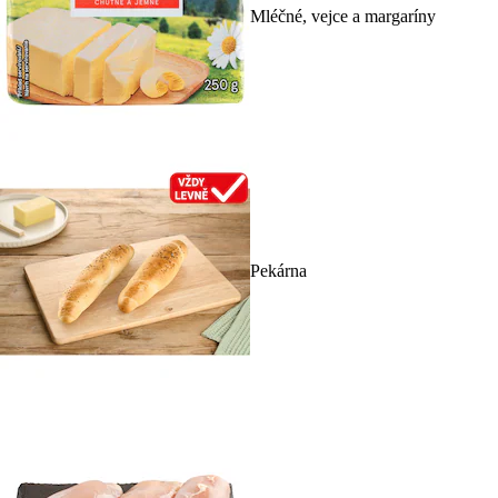
Mléčné, vejce a margaríny
Pekárna