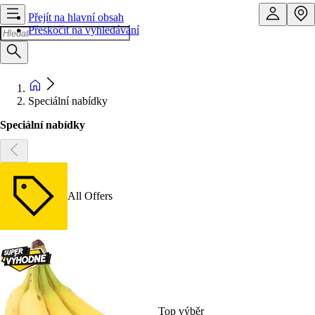
Přejít na hlavní obsah
Přeskočit na vyhledávání
Speciální nabídky
Speciální nabídky
All Offers
Top výběr