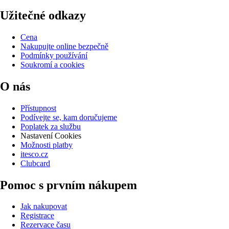
Užitečné odkazy
Cena
Nakupujte online bezpečně
Podmínky používání
Soukromí a cookies
O nás
Přístupnost
Podívejte se, kam doručujeme
Poplatek za službu
Nastavení Cookies
Možnosti platby
itesco.cz
Clubcard
Pomoc s prvním nákupem
Jak nakupovat
Registrace
Rezervace času