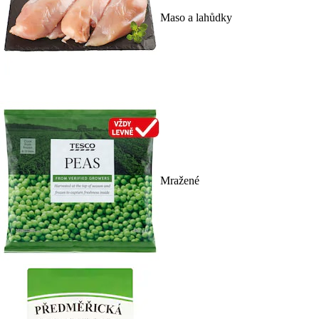
Maso a lahůdky
Mražené