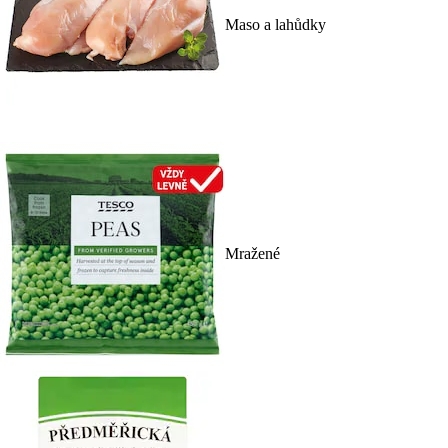
Maso a lahůdky
Mražené