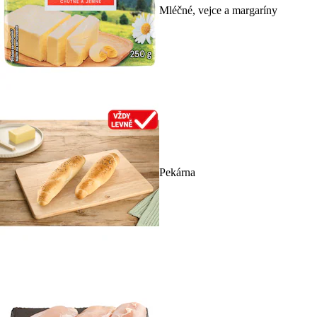
Mléčné, vejce a margaríny
Pekárna