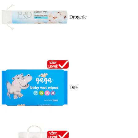
Drogerie
Dítě