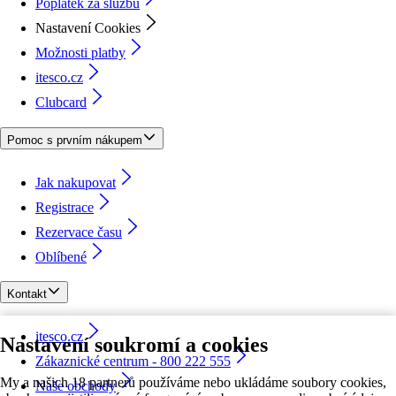
Poplatek za službu
Nastavení Cookies
Možnosti platby
itesco.cz
Clubcard
Pomoc s prvním nákupem
Jak nakupovat
Registrace
Rezervace času
Oblíbené
Kontakt
itesco.cz
Nastavení soukromí a cookies
Zákaznické centrum - 800 222 555
My a našich 18 partnerů používáme nebo ukládáme soubory cookies,
Naše obchody