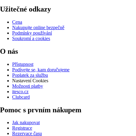
Užitečné odkazy
Cena
Nakupujte online bezpečně
Podmínky používání
Soukromí a cookies
O nás
Přístupnost
Podívejte se, kam doručujeme
Poplatek za službu
Nastavení Cookies
Možnosti platby
itesco.cz
Clubcard
Pomoc s prvním nákupem
Jak nakupovat
Registrace
Rezervace času