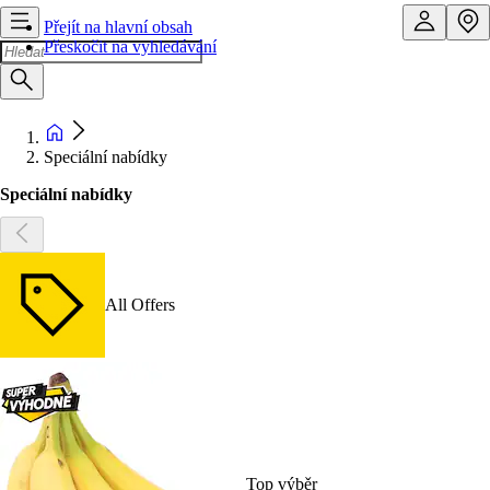
Přejít na hlavní obsah
Přeskočit na vyhledávání
Speciální nabídky
Speciální nabídky
All Offers
Top výběr