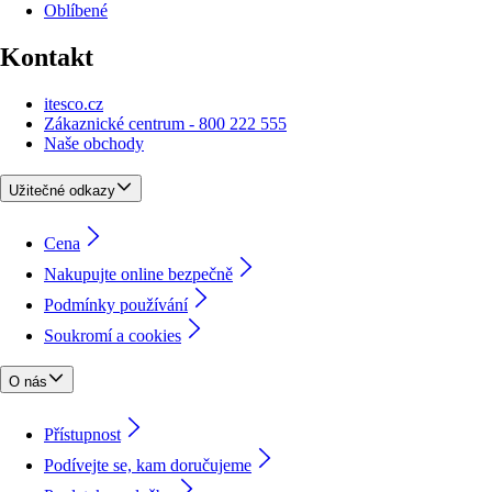
Oblíbené
Kontakt
itesco.cz
Zákaznické centrum - 800 222 555
Naše obchody
Užitečné odkazy
Cena
Nakupujte online bezpečně
Podmínky používání
Soukromí a cookies
O nás
Přístupnost
Podívejte se, kam doručujeme