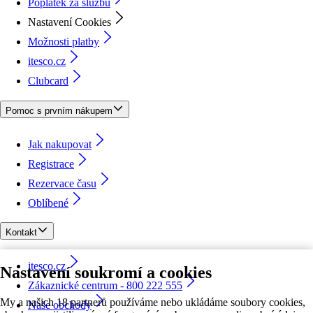
Poplatek za službu
Nastavení Cookies
Možnosti platby
itesco.cz
Clubcard
Pomoc s prvním nákupem
Jak nakupovat
Registrace
Rezervace času
Oblíbené
Kontakt
itesco.cz
Nastavení soukromí a cookies
Zákaznické centrum - 800 222 555
My a našich 18 partnerů používáme nebo ukládáme soubory cookies,
Naše obchody