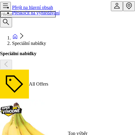
Přejít na hlavní obsah
Přeskočit na vyhledávání
Speciální nabídky
Speciální nabídky
All Offers
Top výběr