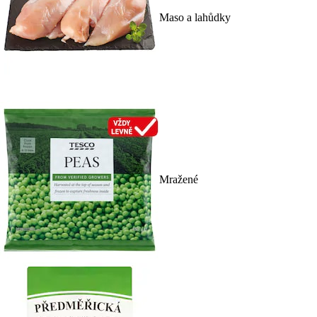
Maso a lahůdky
Mražené