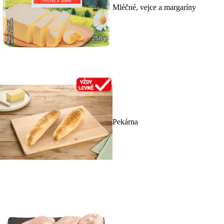
Mléčné, vejce a margaríny
Pekárna