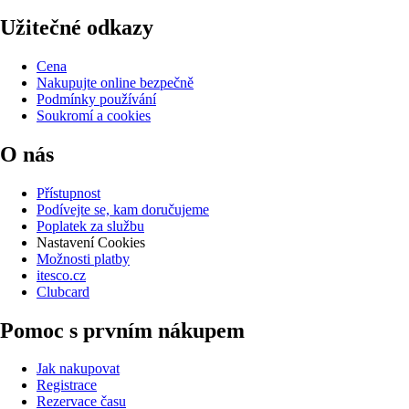
Užitečné odkazy
Cena
Nakupujte online bezpečně
Podmínky používání
Soukromí a cookies
O nás
Přístupnost
Podívejte se, kam doručujeme
Poplatek za službu
Nastavení Cookies
Možnosti platby
itesco.cz
Clubcard
Pomoc s prvním nákupem
Jak nakupovat
Registrace
Rezervace času