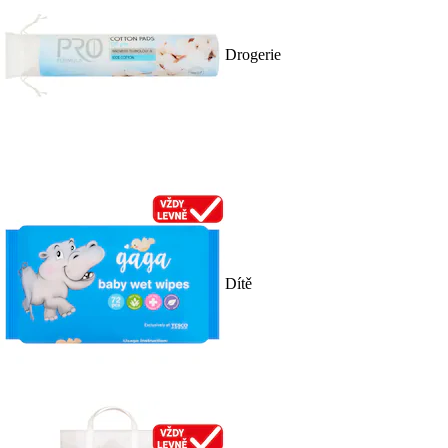
Drogerie
Dítě