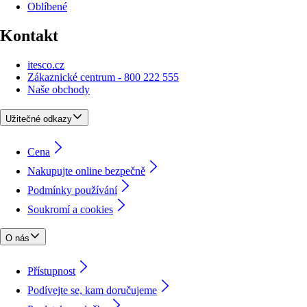
Oblíbené
Kontakt
itesco.cz
Zákaznické centrum - 800 222 555
Naše obchody
Užitečné odkazy
Cena
Nakupujte online bezpečně
Podmínky používání
Soukromí a cookies
O nás
Přístupnost
Podívejte se, kam doručujeme