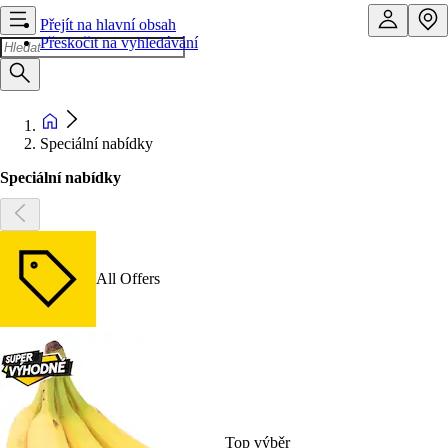
Přejít na hlavní obsah
Přeskočit na vyhledávání
Speciální nabídky
Speciální nabídky
All Offers
Top výběr