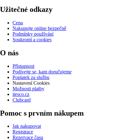
Užitečné odkazy
Cena
Nakupujte online bezpečně
Podmínky používání
Soukromí a cookies
O nás
Přístupnost
Podívejte se, kam doručujeme
Poplatek za službu
Nastavení Cookies
Možnosti platby
itesco.cz
Clubcard
Pomoc s prvním nákupem
Jak nakupovat
Registrace
Rezervace času