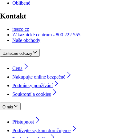
Oblíbené
Kontakt
itesco.cz
Zákaznické centrum - 800 222 555
Naše obchody
Užitečné odkazy
Cena
Nakupujte online bezpečně
Podmínky používání
Soukromí a cookies
O nás
Přístupnost
Podívejte se, kam doručujeme