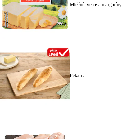
Mléčné, vejce a margaríny
Pekárna