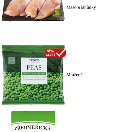
Maso a lahůdky
Mražené