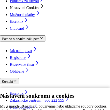
Poplatek za službu
Nastavení Cookies
Možnosti platby
itesco.cz
Clubcard
Pomoc s prvním nákupem
Jak nakupovat
Registrace
Rezervace času
Oblíbené
Kontakt
itesco.cz
Nastavení soukromí a cookies
Zákaznické centrum - 800 222 555
My a našich 18 partnerů používáme nebo ukládáme soubory cookies,
Naše obchody