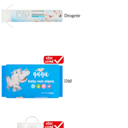
Drogerie
Dítě