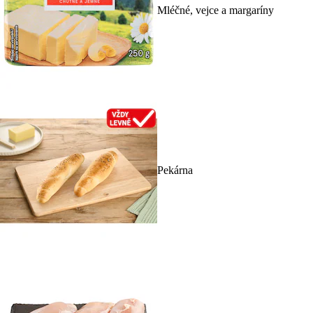
Mléčné, vejce a margaríny
Pekárna