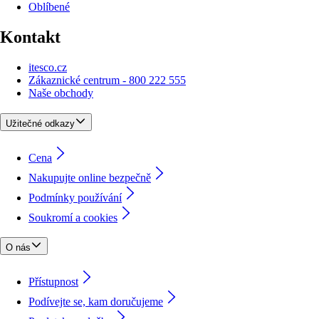
Oblíbené
Kontakt
itesco.cz
Zákaznické centrum - 800 222 555
Naše obchody
Užitečné odkazy
Cena
Nakupujte online bezpečně
Podmínky používání
Soukromí a cookies
O nás
Přístupnost
Podívejte se, kam doručujeme