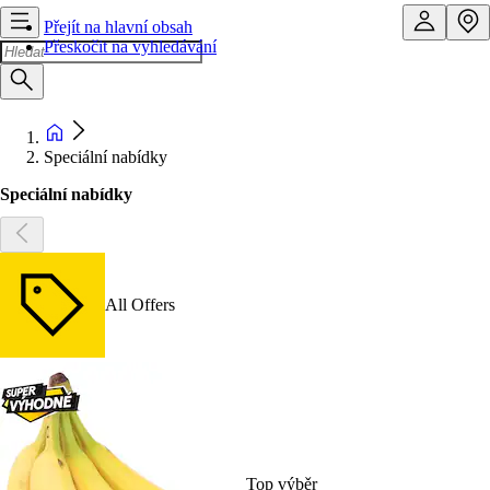
Přejít na hlavní obsah
Přeskočit na vyhledávání
Speciální nabídky
Speciální nabídky
All Offers
Top výběr