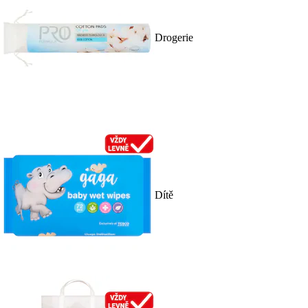
Drogerie
Dítě