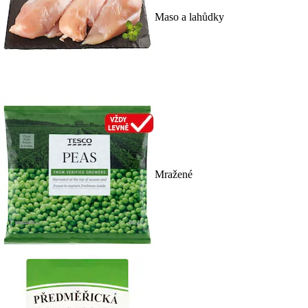
Maso a lahůdky
Mražené