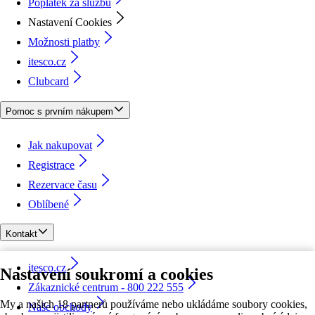
Poplatek za službu
Nastavení Cookies
Možnosti platby
itesco.cz
Clubcard
Pomoc s prvním nákupem
Jak nakupovat
Registrace
Rezervace času
Oblíbené
Kontakt
itesco.cz
Nastavení soukromí a cookies
Zákaznické centrum - 800 222 555
My a našich 18 partnerů používáme nebo ukládáme soubory cookies,
Naše obchody