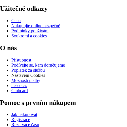
Užitečné odkazy
Cena
Nakupujte online bezpečně
Podmínky používání
Soukromí a cookies
O nás
Přístupnost
Podívejte se, kam doručujeme
Poplatek za službu
Nastavení Cookies
Možnosti platby
itesco.cz
Clubcard
Pomoc s prvním nákupem
Jak nakupovat
Registrace
Rezervace času