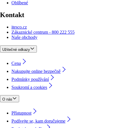
Oblíbené
Kontakt
itesco.cz
Zákaznické centrum - 800 222 555
Naše obchody
Užitečné odkazy
Cena
Nakupujte online bezpečně
Podmínky používání
Soukromí a cookies
O nás
Přístupnost
Podívejte se, kam doručujeme