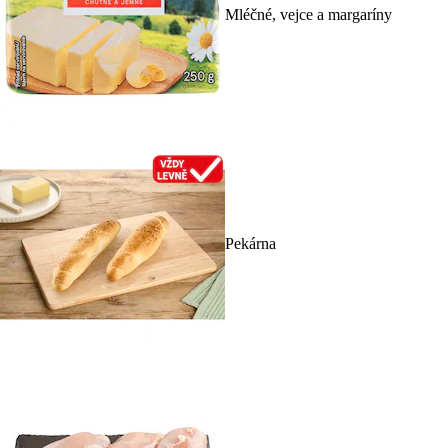
Mléčné, vejce a margaríny
Pekárna