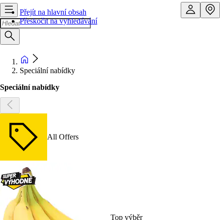
Přejít na hlavní obsah
Přeskočit na vyhledávání
Speciální nabídky
Speciální nabídky
All Offers
Top výběr