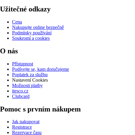
Užitečné odkazy
Cena
Nakupujte online bezpečně
Podmínky používání
Soukromí a cookies
O nás
Přístupnost
Podívejte se, kam doručujeme
Poplatek za službu
Nastavení Cookies
Možnosti platby
itesco.cz
Clubcard
Pomoc s prvním nákupem
Jak nakupovat
Registrace
Rezervace času