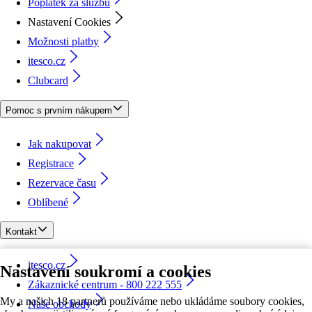
Poplatek za službu
Nastavení Cookies
Možnosti platby
itesco.cz
Clubcard
Pomoc s prvním nákupem
Jak nakupovat
Registrace
Rezervace času
Oblíbené
Kontakt
itesco.cz
Nastavení soukromí a cookies
Zákaznické centrum - 800 222 555
My a našich 18 partnerů používáme nebo ukládáme soubory cookies,
Naše obchody