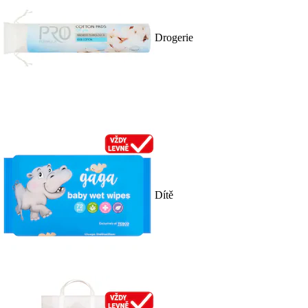
Drogerie
Dítě