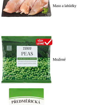
Maso a lahůdky
Mražené