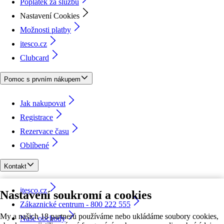
Poplatek za službu
Nastavení Cookies
Možnosti platby
itesco.cz
Clubcard
Pomoc s prvním nákupem
Jak nakupovat
Registrace
Rezervace času
Oblíbené
Kontakt
itesco.cz
Nastavení soukromí a cookies
Zákaznické centrum - 800 222 555
My a našich 18 partnerů používáme nebo ukládáme soubory cookies,
Naše obchody