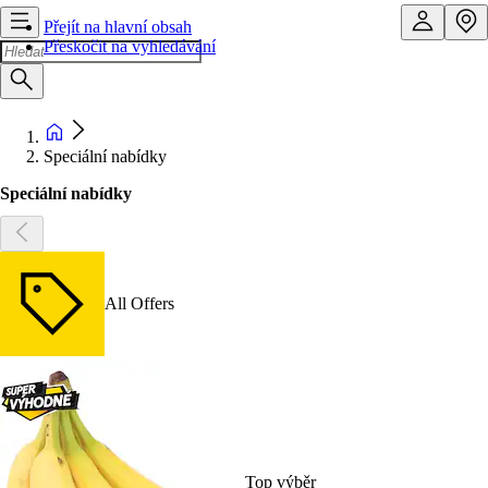
Přejít na hlavní obsah
Přeskočit na vyhledávání
Speciální nabídky
Speciální nabídky
All Offers
Top výběr