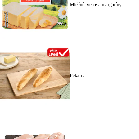
Mléčné, vejce a margaríny
Pekárna