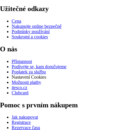
Užitečné odkazy
Cena
Nakupujte online bezpečně
Podmínky používání
Soukromí a cookies
O nás
Přístupnost
Podívejte se, kam doručujeme
Poplatek za službu
Nastavení Cookies
Možnosti platby
itesco.cz
Clubcard
Pomoc s prvním nákupem
Jak nakupovat
Registrace
Rezervace času