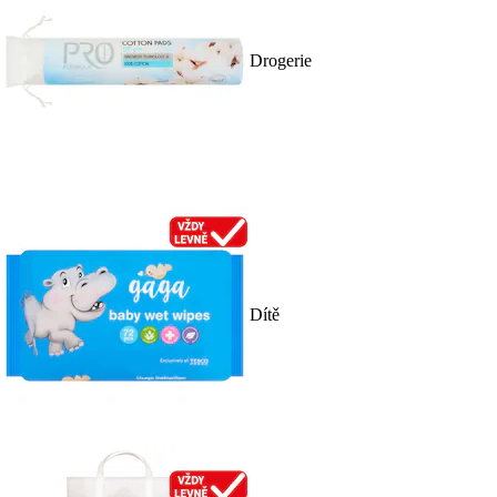
Drogerie
Dítě