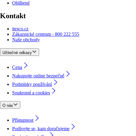
Oblíbené
Kontakt
itesco.cz
Zákaznické centrum - 800 222 555
Naše obchody
Užitečné odkazy
Cena
Nakupujte online bezpečně
Podmínky používání
Soukromí a cookies
O nás
Přístupnost
Podívejte se, kam doručujeme