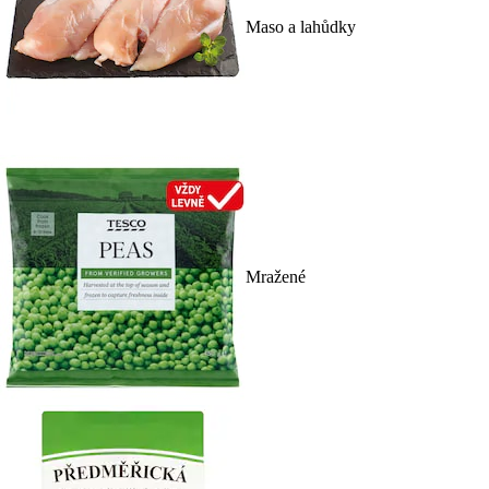
Maso a lahůdky
Mražené