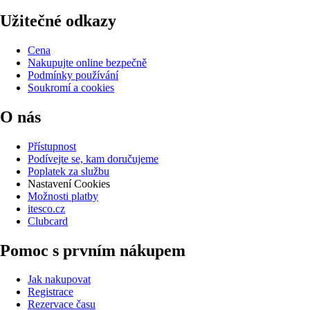
Užitečné odkazy
Cena
Nakupujte online bezpečně
Podmínky používání
Soukromí a cookies
O nás
Přístupnost
Podívejte se, kam doručujeme
Poplatek za službu
Nastavení Cookies
Možnosti platby
itesco.cz
Clubcard
Pomoc s prvním nákupem
Jak nakupovat
Registrace
Rezervace času