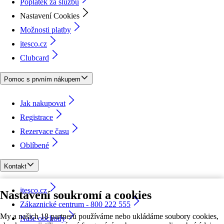
Poplatek za službu
Nastavení Cookies
Možnosti platby
itesco.cz
Clubcard
Pomoc s prvním nákupem
Jak nakupovat
Registrace
Rezervace času
Oblíbené
Kontakt
itesco.cz
Nastavení soukromí a cookies
Zákaznické centrum - 800 222 555
My a našich 18 partnerů používáme nebo ukládáme soubory cookies,
Naše obchody