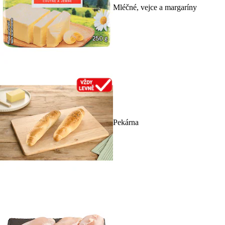
Mléčné, vejce a margaríny
Pekárna