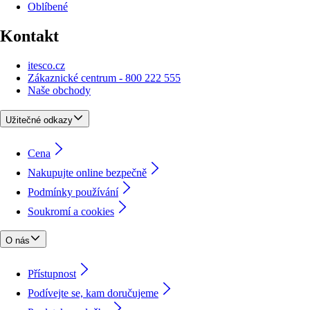
Oblíbené
Kontakt
itesco.cz
Zákaznické centrum - 800 222 555
Naše obchody
Užitečné odkazy
Cena
Nakupujte online bezpečně
Podmínky používání
Soukromí a cookies
O nás
Přístupnost
Podívejte se, kam doručujeme