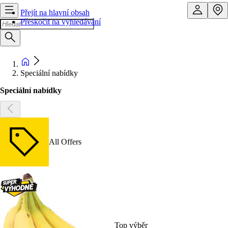
Přejít na hlavní obsah
Přeskočit na vyhledávání
Speciální nabídky
Speciální nabídky
All Offers
Top výběr