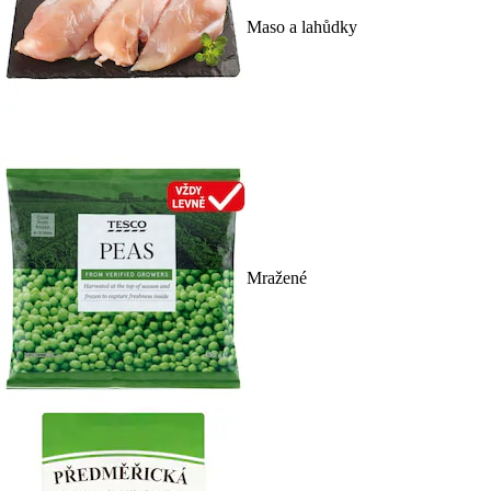
Maso a lahůdky
Mražené