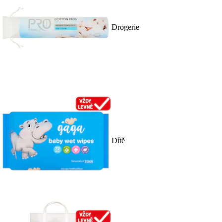
Drogerie
Dítě