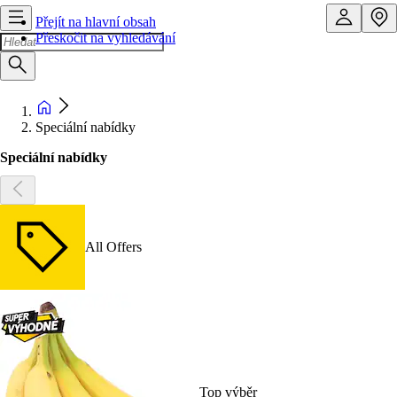
Přejít na hlavní obsah
Přeskočit na vyhledávání
Speciální nabídky
Speciální nabídky
All Offers
Top výběr