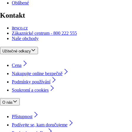
Oblíbené
Kontakt
itesco.cz
Zákaznické centrum - 800 222 555
Naše obchody
Užitečné odkazy
Cena
Nakupujte online bezpečně
Podmínky používání
Soukromí a cookies
O nás
Přístupnost
Podívejte se, kam doručujeme