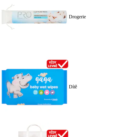
Drogerie
Dítě