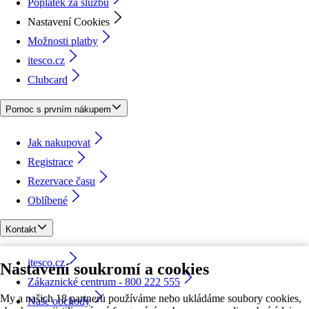
Poplatek za službu
Nastavení Cookies
Možnosti platby
itesco.cz
Clubcard
Pomoc s prvním nákupem
Jak nakupovat
Registrace
Rezervace času
Oblíbené
Kontakt
itesco.cz
Nastavení soukromí a cookies
Zákaznické centrum - 800 222 555
My a našich 18 partnerů používáme nebo ukládáme soubory cookies,
Naše obchody