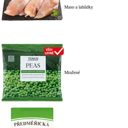
Maso a lahůdky
Mražené