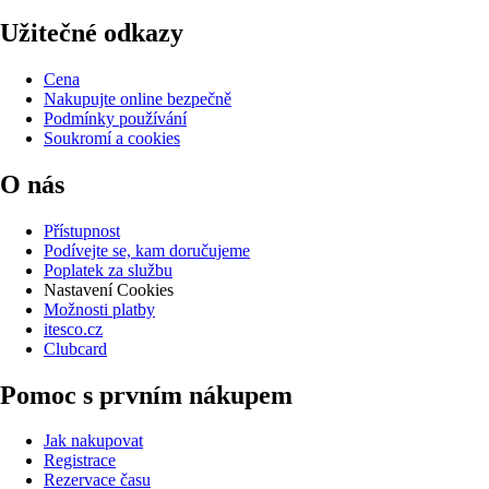
Užitečné odkazy
Cena
Nakupujte online bezpečně
Podmínky používání
Soukromí a cookies
O nás
Přístupnost
Podívejte se, kam doručujeme
Poplatek za službu
Nastavení Cookies
Možnosti platby
itesco.cz
Clubcard
Pomoc s prvním nákupem
Jak nakupovat
Registrace
Rezervace času