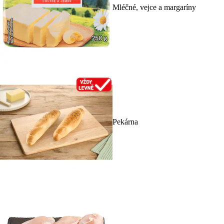
Mléčné, vejce a margaríny
Pekárna