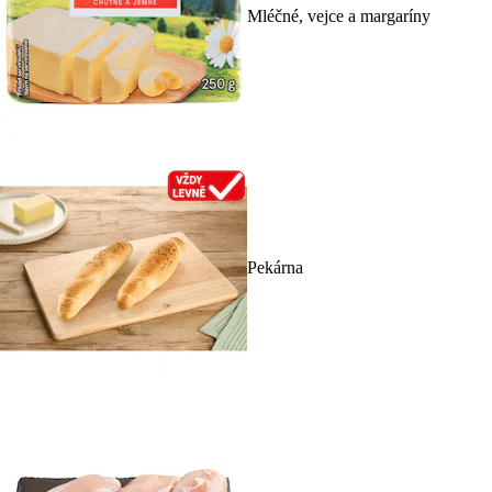
Mléčné, vejce a margaríny
Pekárna