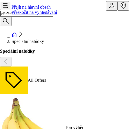
Přejít na hlavní obsah
Přeskočit na vyhledávání
Speciální nabídky
Speciální nabídky
All Offers
Top výběr