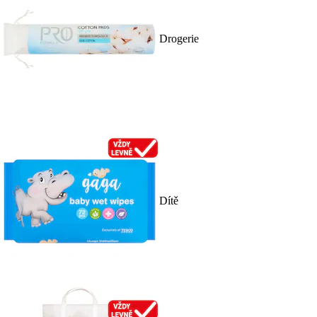
Drogerie
Dítě