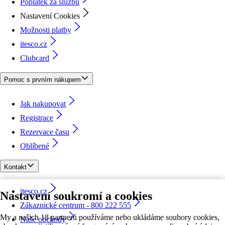
Poplatek za službu
Nastavení Cookies
Možnosti platby
itesco.cz
Clubcard
Pomoc s prvním nákupem
Jak nakupovat
Registrace
Rezervace času
Oblíbené
Kontakt
itesco.cz
Nastavení soukromí a cookies
Zákaznické centrum - 800 222 555
My a našich 18 partnerů používáme nebo ukládáme soubory cookies,
Naše obchody