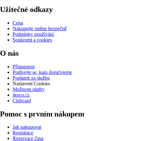
Užitečné odkazy
Cena
Nakupujte online bezpečně
Podmínky používání
Soukromí a cookies
O nás
Přístupnost
Podívejte se, kam doručujeme
Poplatek za službu
Nastavení Cookies
Možnosti platby
itesco.cz
Clubcard
Pomoc s prvním nákupem
Jak nakupovat
Registrace
Rezervace času