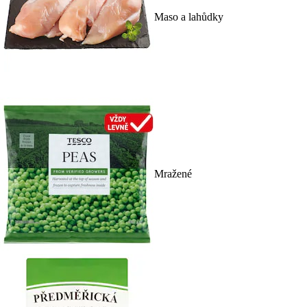
Maso a lahůdky
Mražené