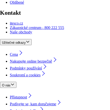
Oblíbené
Kontakt
itesco.cz
Zákaznické centrum - 800 222 555
Naše obchody
Užitečné odkazy
Cena
Nakupujte online bezpečně
Podmínky používání
Soukromí a cookies
O nás
Přístupnost
Podívejte se, kam doručujeme