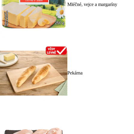
Mléčné, vejce a margaríny
Pekárna