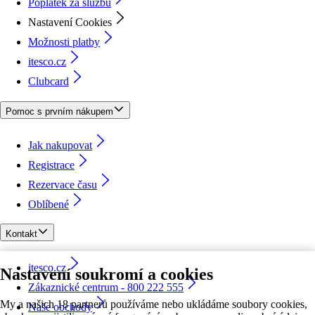
Poplatek za službu
Nastavení Cookies
Možnosti platby
itesco.cz
Clubcard
Pomoc s prvním nákupem
Jak nakupovat
Registrace
Rezervace času
Oblíbené
Kontakt
itesco.cz
Nastavení soukromí a cookies
Zákaznické centrum - 800 222 555
My a našich 18 partnerů používáme nebo ukládáme soubory cookies,
Naše obchody