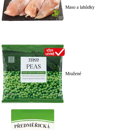
Maso a lahůdky
Mražené