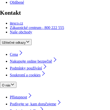
Oblíbené
Kontakt
itesco.cz
Zákaznické centrum - 800 222 555
Naše obchody
Užitečné odkazy
Cena
Nakupujte online bezpečně
Podmínky používání
Soukromí a cookies
O nás
Přístupnost
Podívejte se, kam doručujeme