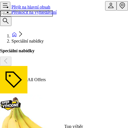
Přejít na hlavní obsah
Přeskočit na vyhledávání
Speciální nabídky
Speciální nabídky
All Offers
Top výběr