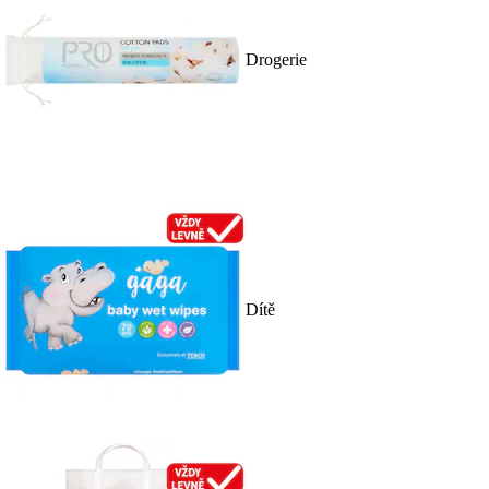
Drogerie
Dítě