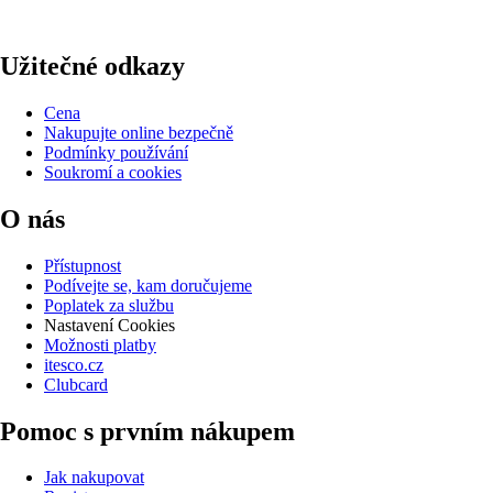
Užitečné odkazy
Cena
Nakupujte online bezpečně
Podmínky používání
Soukromí a cookies
O nás
Přístupnost
Podívejte se, kam doručujeme
Poplatek za službu
Nastavení Cookies
Možnosti platby
itesco.cz
Clubcard
Pomoc s prvním nákupem
Jak nakupovat