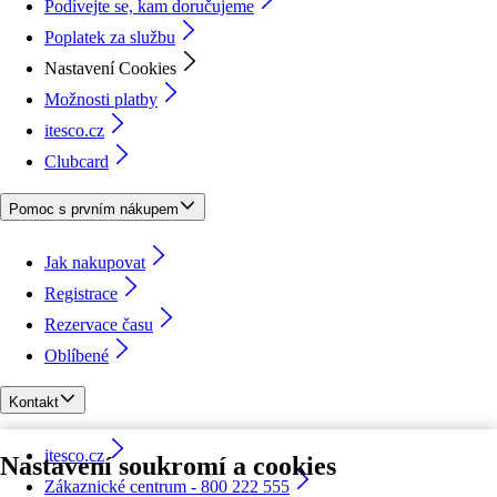
Podívejte se, kam doručujeme
Poplatek za službu
Nastavení Cookies
Možnosti platby
itesco.cz
Clubcard
Pomoc s prvním nákupem
Jak nakupovat
Registrace
Rezervace času
Oblíbené
Kontakt
itesco.cz
Nastavení soukromí a cookies
Zákaznické centrum - 800 222 555