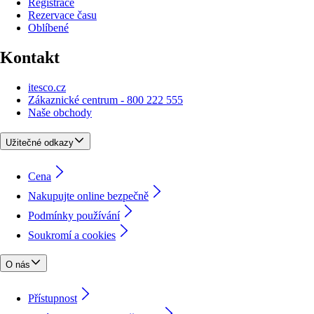
Registrace
Rezervace času
Oblíbené
Kontakt
itesco.cz
Zákaznické centrum - 800 222 555
Naše obchody
Užitečné odkazy
Cena
Nakupujte online bezpečně
Podmínky používání
Soukromí a cookies
O nás
Přístupnost