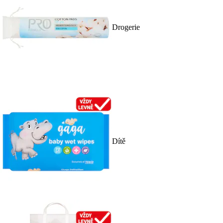
Drogerie
Dítě