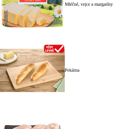
Mléčné, vejce a margaríny
Pekárna