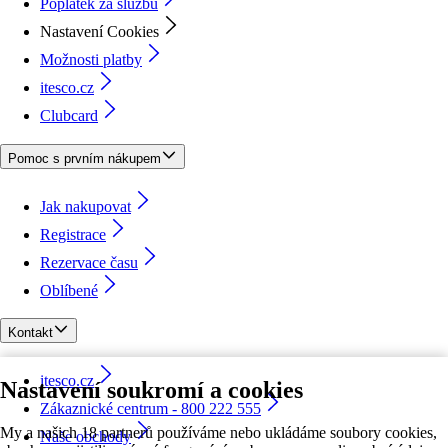
Poplatek za službu
Nastavení Cookies
Možnosti platby
itesco.cz
Clubcard
Pomoc s prvním nákupem
Jak nakupovat
Registrace
Rezervace času
Oblíbené
Kontakt
itesco.cz
Nastavení soukromí a cookies
Zákaznické centrum - 800 222 555
My a našich 18 partnerů používáme nebo ukládáme soubory cookies,
Naše obchody