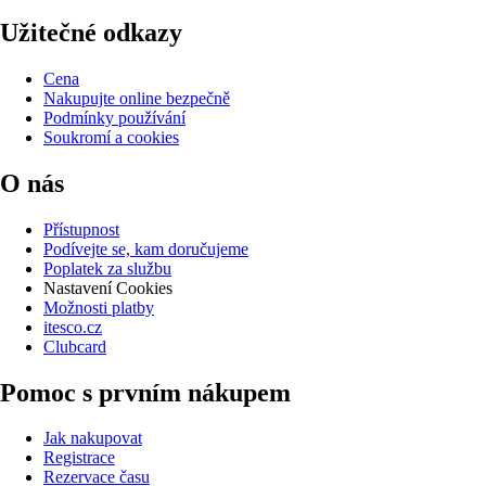
Užitečné odkazy
Cena
Nakupujte online bezpečně
Podmínky používání
Soukromí a cookies
O nás
Přístupnost
Podívejte se, kam doručujeme
Poplatek za službu
Nastavení Cookies
Možnosti platby
itesco.cz
Clubcard
Pomoc s prvním nákupem
Jak nakupovat
Registrace
Rezervace času