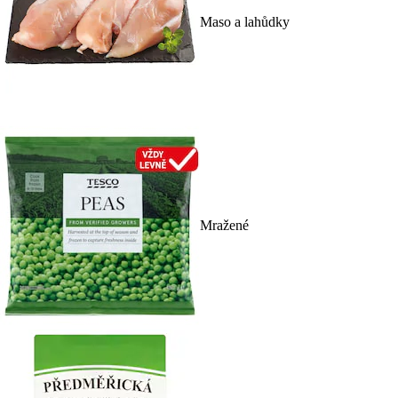
Maso a lahůdky
Mražené