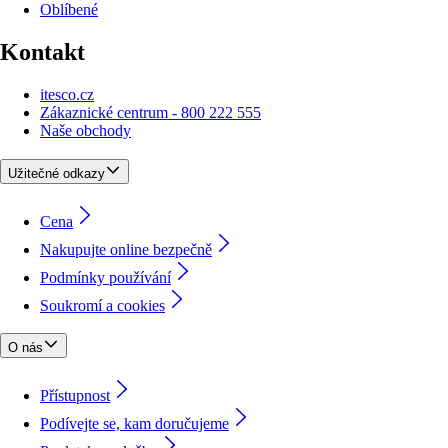
Oblíbené
Kontakt
itesco.cz
Zákaznické centrum - 800 222 555
Naše obchody
Užitečné odkazy
Cena
Nakupujte online bezpečně
Podmínky používání
Soukromí a cookies
O nás
Přístupnost
Podívejte se, kam doručujeme