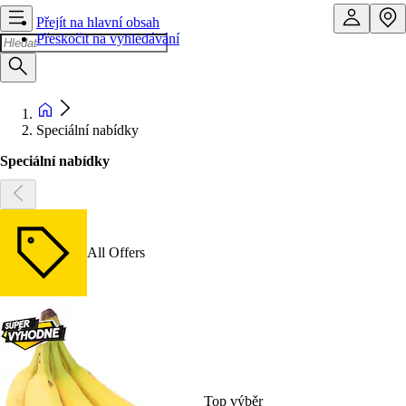
Přejít na hlavní obsah
Přeskočit na vyhledávání
Speciální nabídky
Speciální nabídky
All Offers
Top výběr