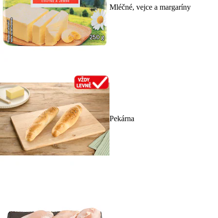
Mléčné, vejce a margaríny
Pekárna