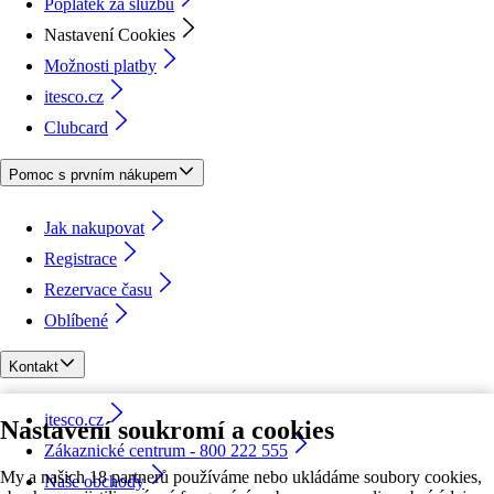
Poplatek za službu
Nastavení Cookies
Možnosti platby
itesco.cz
Clubcard
Pomoc s prvním nákupem
Jak nakupovat
Registrace
Rezervace času
Oblíbené
Kontakt
itesco.cz
Nastavení soukromí a cookies
Zákaznické centrum - 800 222 555
My a našich 18 partnerů používáme nebo ukládáme soubory cookies,
Naše obchody