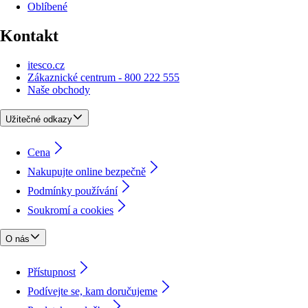
Oblíbené
Kontakt
itesco.cz
Zákaznické centrum - 800 222 555
Naše obchody
Užitečné odkazy
Cena
Nakupujte online bezpečně
Podmínky používání
Soukromí a cookies
O nás
Přístupnost
Podívejte se, kam doručujeme