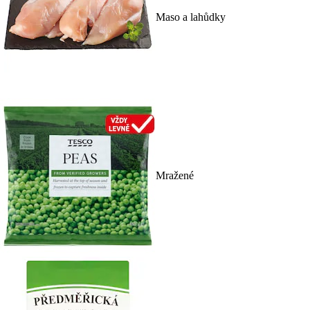
Maso a lahůdky
Mražené