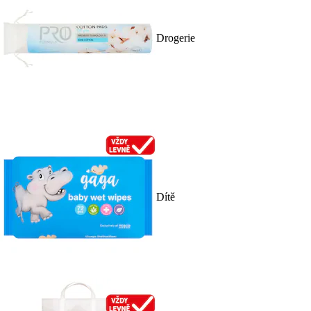
Drogerie
Dítě