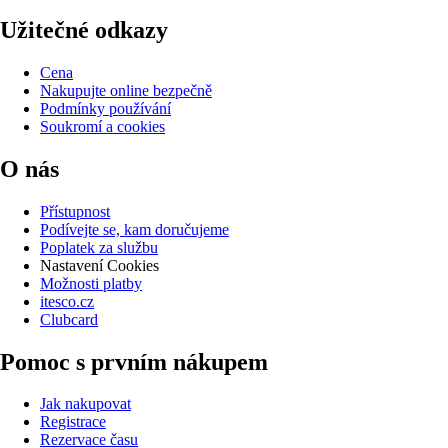
Užitečné odkazy
Cena
Nakupujte online bezpečně
Podmínky používání
Soukromí a cookies
O nás
Přístupnost
Podívejte se, kam doručujeme
Poplatek za službu
Nastavení Cookies
Možnosti platby
itesco.cz
Clubcard
Pomoc s prvním nákupem
Jak nakupovat
Registrace
Rezervace času