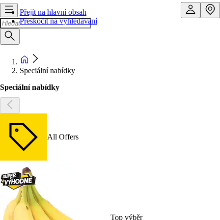
Přejít na hlavní obsah
Přeskočit na vyhledávání
Speciální nabídky
Speciální nabídky
All Offers
Top výběr