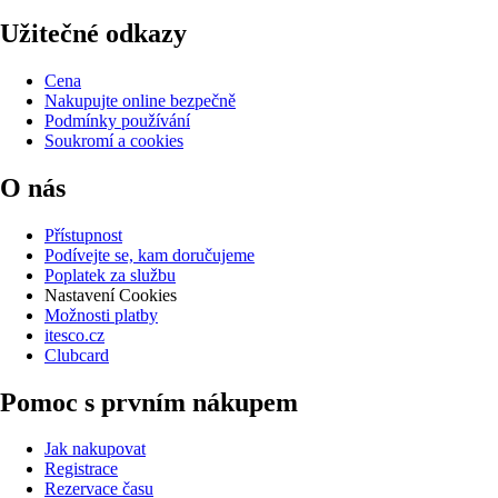
Užitečné odkazy
Cena
Nakupujte online bezpečně
Podmínky používání
Soukromí a cookies
O nás
Přístupnost
Podívejte se, kam doručujeme
Poplatek za službu
Nastavení Cookies
Možnosti platby
itesco.cz
Clubcard
Pomoc s prvním nákupem
Jak nakupovat
Registrace
Rezervace času