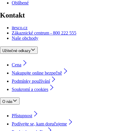
Oblíbené
Kontakt
itesco.cz
Zákaznické centrum - 800 222 555
Naše obchody
Užitečné odkazy
Cena
Nakupujte online bezpečně
Podmínky používání
Soukromí a cookies
O nás
Přístupnost
Podívejte se, kam doručujeme