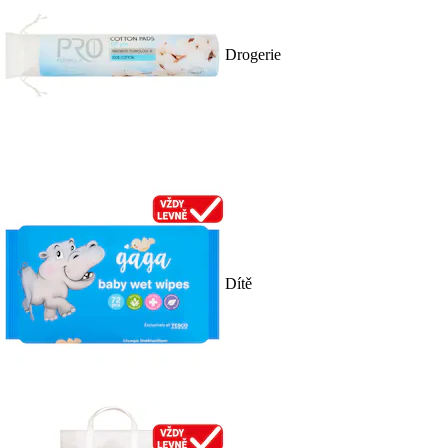
Drogerie
Dítě