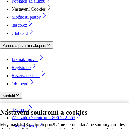
Poplatek za službu
Nastavení Cookies
Možnosti platby
itesco.cz
Clubcard
Pomoc s prvním nákupem
Jak nakupovat
Registrace
Rezervace času
Oblíbené
Kontakt
itesco.cz
Nastavení soukromí a cookies
Zákaznické centrum - 800 222 555
My a našich 18 partnerů používáme nebo ukládáme soubory cookies,
Naše obchody