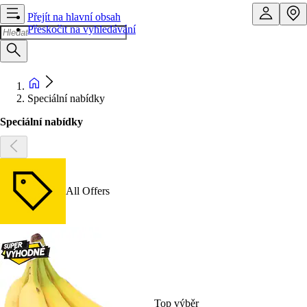
Přejít na hlavní obsah
Přeskočit na vyhledávání
Speciální nabídky
Speciální nabídky
All Offers
Top výběr