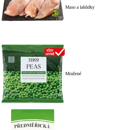
Maso a lahůdky
Mražené