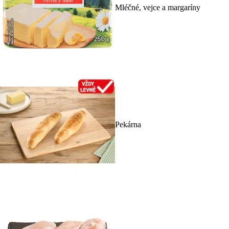
Mléčné, vejce a margaríny
Pekárna