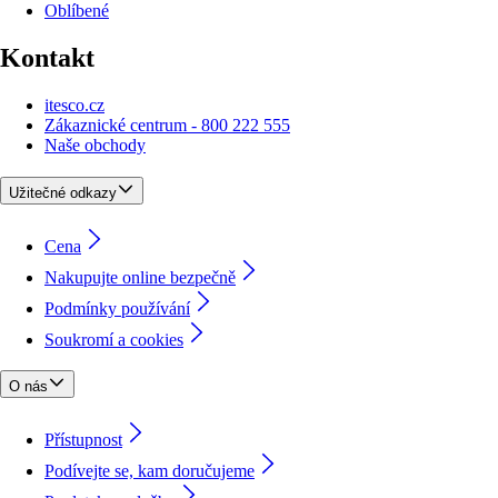
Oblíbené
Kontakt
itesco.cz
Zákaznické centrum - 800 222 555
Naše obchody
Užitečné odkazy
Cena
Nakupujte online bezpečně
Podmínky používání
Soukromí a cookies
O nás
Přístupnost
Podívejte se, kam doručujeme