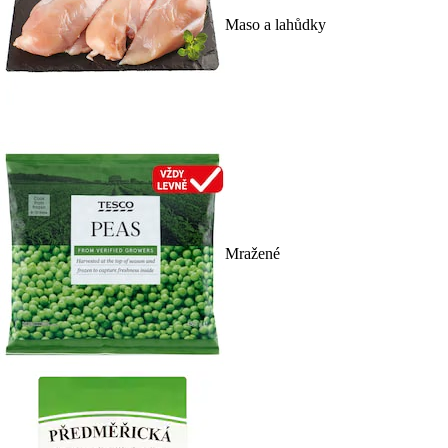
Maso a lahůdky
Mražené