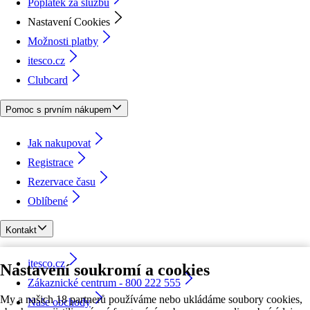
Poplatek za službu
Nastavení Cookies
Možnosti platby
itesco.cz
Clubcard
Pomoc s prvním nákupem
Jak nakupovat
Registrace
Rezervace času
Oblíbené
Kontakt
itesco.cz
Nastavení soukromí a cookies
Zákaznické centrum - 800 222 555
My a našich 18 partnerů používáme nebo ukládáme soubory cookies,
Naše obchody