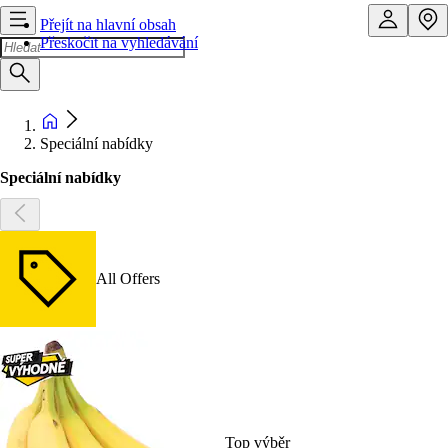
Přejít na hlavní obsah
Přeskočit na vyhledávání
Speciální nabídky
Speciální nabídky
All Offers
Top výběr