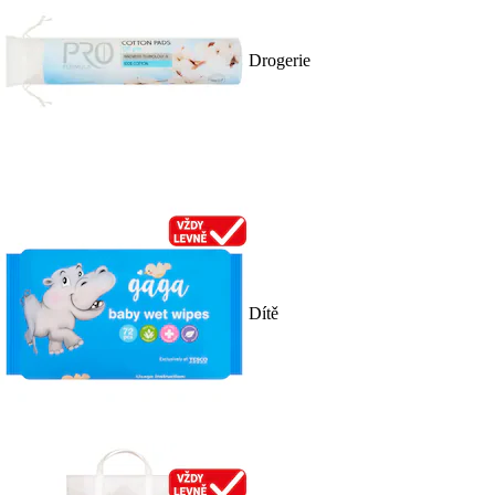
Drogerie
Dítě