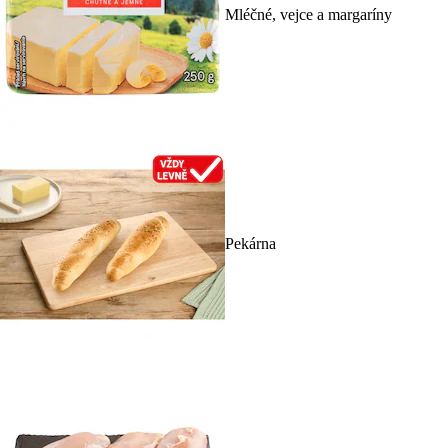
Mléčné, vejce a margaríny
Pekárna