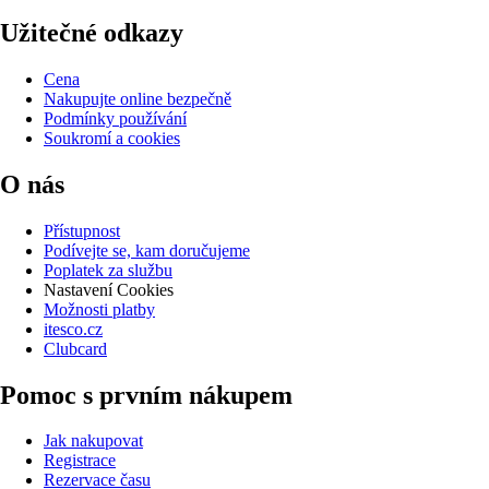
Užitečné odkazy
Cena
Nakupujte online bezpečně
Podmínky používání
Soukromí a cookies
O nás
Přístupnost
Podívejte se, kam doručujeme
Poplatek za službu
Nastavení Cookies
Možnosti platby
itesco.cz
Clubcard
Pomoc s prvním nákupem
Jak nakupovat
Registrace
Rezervace času