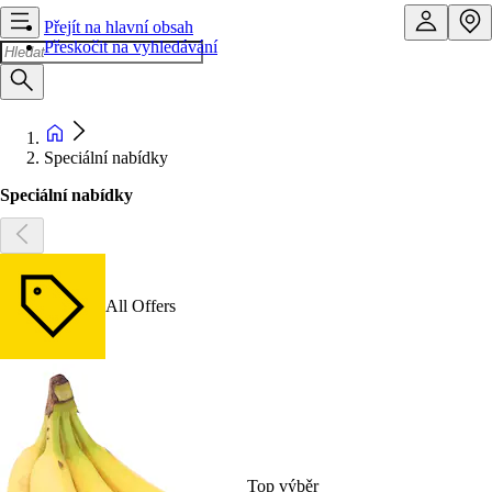
Přejít na hlavní obsah
Přeskočit na vyhledávání
Speciální nabídky
Speciální nabídky
All Offers
Top výběr