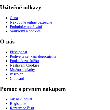
Užitečné odkazy
Cena
Nakupujte online bezpečně
Podmínky používání
Soukromí a cookies
O nás
Přístupnost
Podívejte se, kam doručujeme
Poplatek za službu
Nastavení Cookies
Možnosti platby
itesco.cz
Clubcard
Pomoc s prvním nákupem
Jak nakupovat
Registrace
Rezervace času