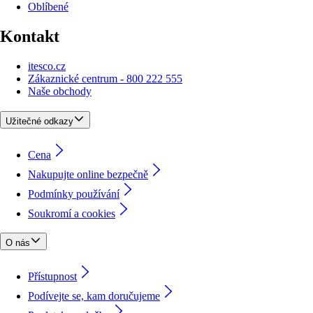
Oblíbené
Kontakt
itesco.cz
Zákaznické centrum - 800 222 555
Naše obchody
Užitečné odkazy
Cena
Nakupujte online bezpečně
Podmínky používání
Soukromí a cookies
O nás
Přístupnost
Podívejte se, kam doručujeme