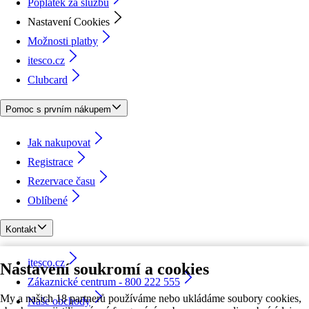
Poplatek za službu
Nastavení Cookies
Možnosti platby
itesco.cz
Clubcard
Pomoc s prvním nákupem
Jak nakupovat
Registrace
Rezervace času
Oblíbené
Kontakt
itesco.cz
Nastavení soukromí a cookies
Zákaznické centrum - 800 222 555
My a našich 18 partnerů používáme nebo ukládáme soubory cookies,
Naše obchody