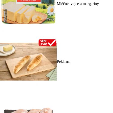
Mléčné, vejce a margaríny
Pekárna