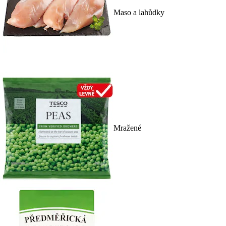
Maso a lahůdky
Mražené