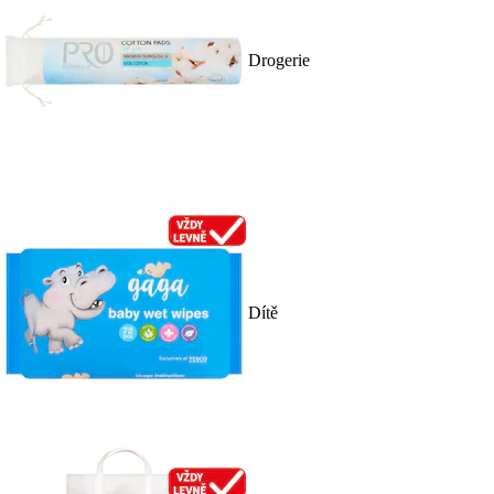
Drogerie
Dítě