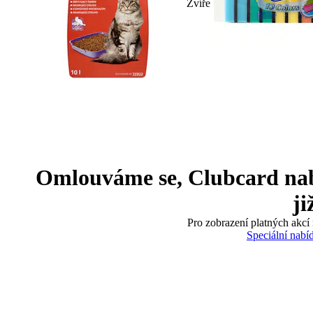
Zvíře
Omlouváme se, Clubcard nabíd
ji
Pro zobrazení platných akcí 
Speciální nabí