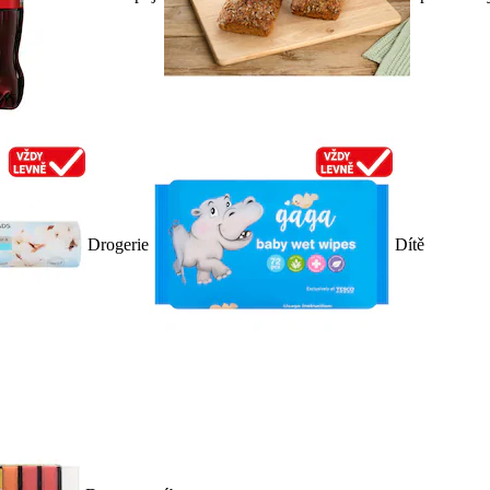
Drogerie
Dítě