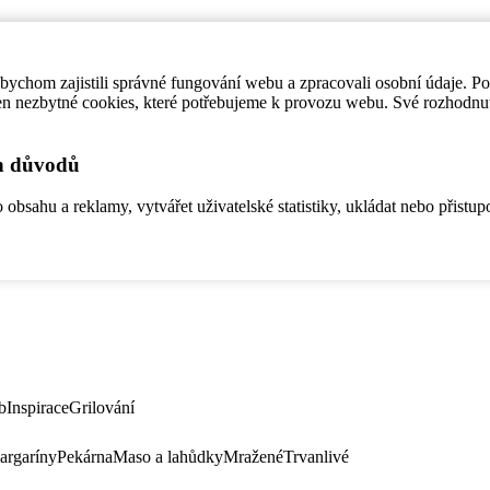
ychom zajistili správné fungování webu a zpracovali osobní údaje. P
en nezbytné cookies, které potřebujeme k provozu webu. Své rozhodnu
ch důvodů
bsahu a reklamy, vytvářet uživatelské statistiky, ukládat nebo přistup
b
Inspirace
Grilování
argaríny
Pekárna
Maso a lahůdky
Mražené
Trvanlivé