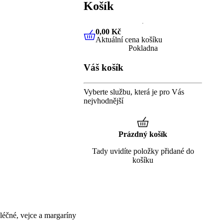
Košík
0,00 Kč
Aktuální cena košíku
0,00 Kč
Aktuální cena košíku
Pokladna
Váš košík
Vyberte službu, která je pro Vás
nejvhodnější
Prázdný košík
Tady uvidíte položky přidané do
košíku
éčné, vejce a margaríny