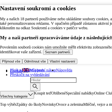
Nastavení soukromí a cookies
My a našich 18 partnerů používáme nebo ukládáme soubory cookies, ab
také personalizovanou reklamu. V opačném případě zůstanou aktivní j
kliknutím na odkaz Soukromí a cookies v patičce webu.
My a naši partneři zpracováváme údaje z následující
Povolením souborů cookies nám umožníte měřit efektivitu zobrazeného o
identifikovat vaše zařízení.
Seznam partnerů.
Přijmout vše
Odmítnout vše
Vlastní nastavení
Přejít na hlavní obsah
Můj první nákup
Nápověda
English
Přeskočit na vyhledávání
Koupit teď
Oblíbené
Speciální nabídky
Online Clu
Všechny kategorie
Top výběr
Zpátky do školy
Novinky
Ovoce a zelenina
Mléčné, vejce a m