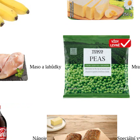
Maso a lahůdky
Mra
Nápoje
Speciální v