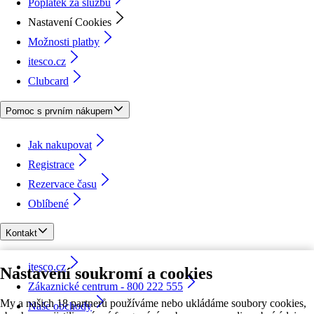
Poplatek za službu
Nastavení Cookies
Možnosti platby
itesco.cz
Clubcard
Pomoc s prvním nákupem
Jak nakupovat
Registrace
Rezervace času
Oblíbené
Kontakt
itesco.cz
Nastavení soukromí a cookies
Zákaznické centrum - 800 222 555
My a našich 18 partnerů používáme nebo ukládáme soubory cookies,
Naše obchody