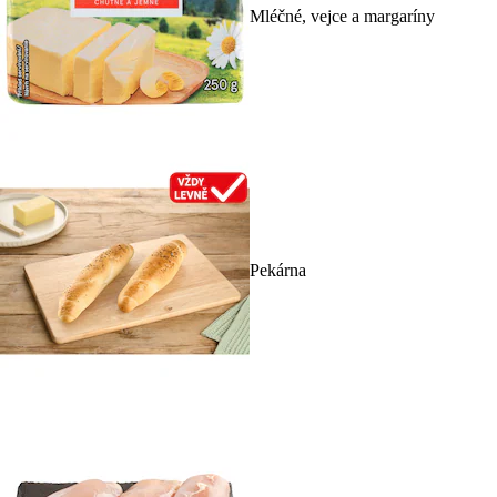
Mléčné, vejce a margaríny
Pekárna