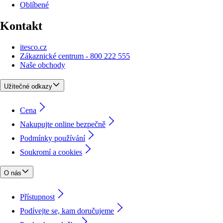
Oblíbené
Kontakt
itesco.cz
Zákaznické centrum - 800 222 555
Naše obchody
Užitečné odkazy
Cena
Nakupujte online bezpečně
Podmínky používání
Soukromí a cookies
O nás
Přístupnost
Podívejte se, kam doručujeme