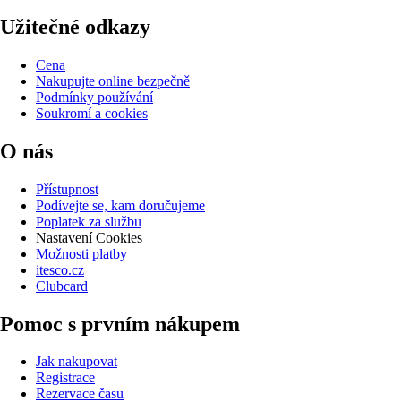
Užitečné odkazy
Cena
Nakupujte online bezpečně
Podmínky používání
Soukromí a cookies
O nás
Přístupnost
Podívejte se, kam doručujeme
Poplatek za službu
Nastavení Cookies
Možnosti platby
itesco.cz
Clubcard
Pomoc s prvním nákupem
Jak nakupovat
Registrace
Rezervace času