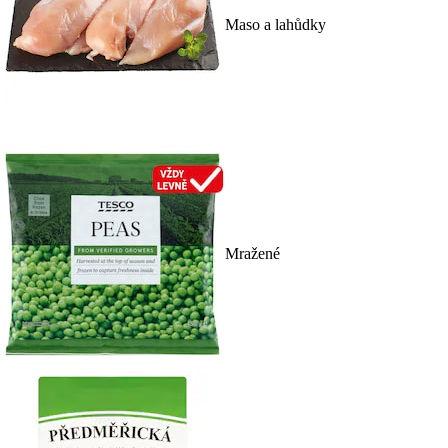
Maso a lahůdky
Mražené