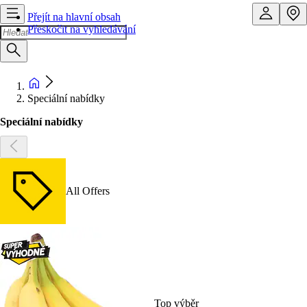
Přejít na hlavní obsah
Přeskočit na vyhledávání
Speciální nabídky
Speciální nabídky
All Offers
Top výběr