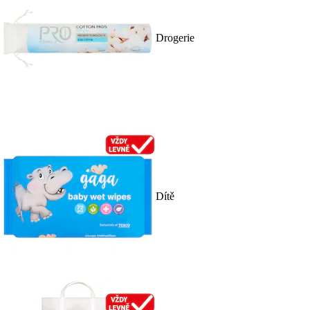
Drogerie
Dítě