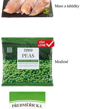
Maso a lahůdky
Mražené