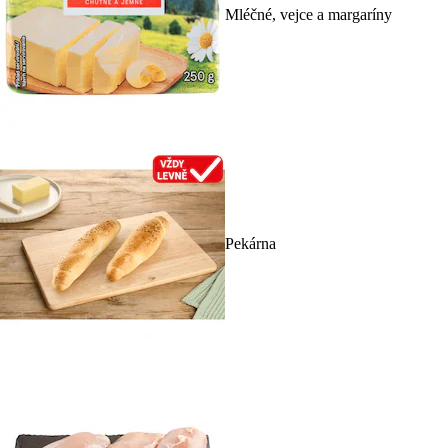
Mléčné, vejce a margaríny
Pekárna