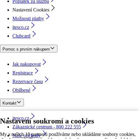
Poplatek za službu
Nastavení Cookies
Možnosti platby
itesco.cz
Clubcard
Pomoc s prvním nákupem
Jak nakupovat
Registrace
Rezervace času
Oblíbené
Kontakt
itesco.cz
Nastavení soukromí a cookies
Zákaznické centrum - 800 222 555
My a našich 18 partnerů používáme nebo ukládáme soubory cookies,
Naše obchody