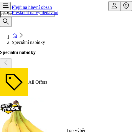
Přejít na hlavní obsah
Přeskočit na vyhledávání
Speciální nabídky
Speciální nabídky
All Offers
Top výběr