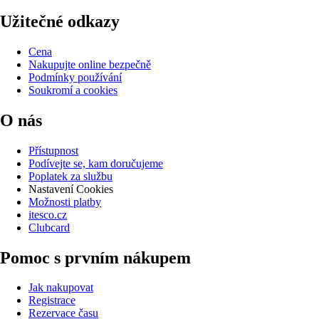
Užitečné odkazy
Cena
Nakupujte online bezpečně
Podmínky používání
Soukromí a cookies
O nás
Přístupnost
Podívejte se, kam doručujeme
Poplatek za službu
Nastavení Cookies
Možnosti platby
itesco.cz
Clubcard
Pomoc s prvním nákupem
Jak nakupovat
Registrace
Rezervace času