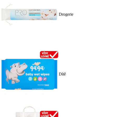
Drogerie
Dítě