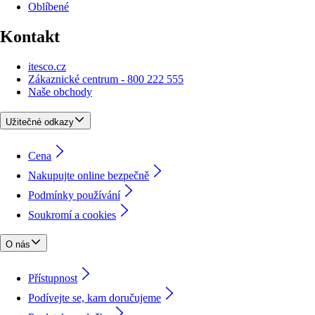
Oblíbené
Kontakt
itesco.cz
Zákaznické centrum - 800 222 555
Naše obchody
Užitečné odkazy
Cena
Nakupujte online bezpečně
Podmínky používání
Soukromí a cookies
O nás
Přístupnost
Podívejte se, kam doručujeme