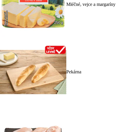
Mléčné, vejce a margaríny
Pekárna