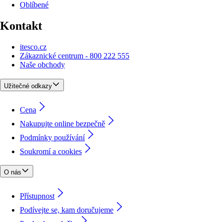
Oblíbené
Kontakt
itesco.cz
Zákaznické centrum - 800 222 555
Naše obchody
Užitečné odkazy
Cena
Nakupujte online bezpečně
Podmínky používání
Soukromí a cookies
O nás
Přístupnost
Podívejte se, kam doručujeme