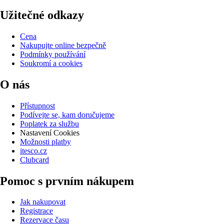
Užitečné odkazy
Cena
Nakupujte online bezpečně
Podmínky používání
Soukromí a cookies
O nás
Přístupnost
Podívejte se, kam doručujeme
Poplatek za službu
Nastavení Cookies
Možnosti platby
itesco.cz
Clubcard
Pomoc s prvním nákupem
Jak nakupovat
Registrace
Rezervace času