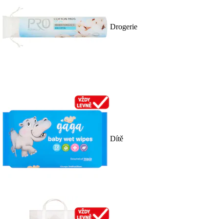
Drogerie
Dítě