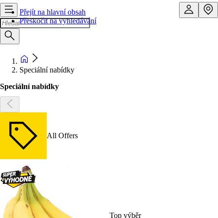
Přejít na hlavní obsah
Přeskočit na vyhledávání
Speciální nabídky
Speciální nabídky
All Offers
Top výběr