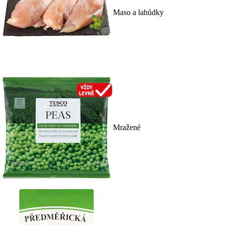
Maso a lahůdky
Mražené