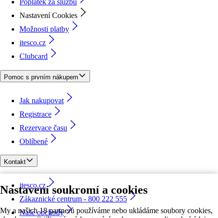
Poplatek za službu
Nastavení Cookies
Možnosti platby
itesco.cz
Clubcard
Pomoc s prvním nákupem
Jak nakupovat
Registrace
Rezervace času
Oblíbené
Kontakt
itesco.cz
Nastavení soukromí a cookies
Zákaznické centrum - 800 222 555
My a našich 18 partnerů používáme nebo ukládáme soubory cookies,
Naše obchody