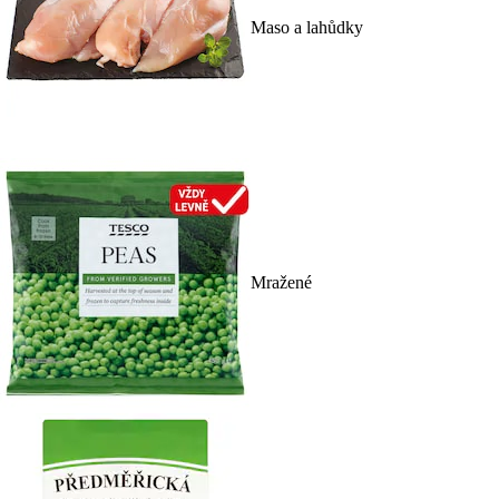
Maso a lahůdky
Mražené