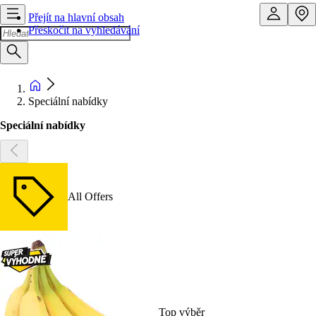
Přejít na hlavní obsah
Přeskočit na vyhledávání
Speciální nabídky
Speciální nabídky
All Offers
Top výběr