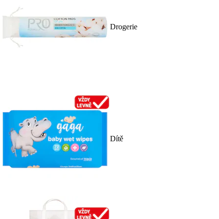
Drogerie
Dítě