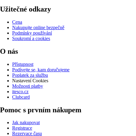
Užitečné odkazy
Cena
Nakupujte online bezpečně
Podmínky používání
Soukromí a cookies
O nás
Přístupnost
Podívejte se, kam doručujeme
Poplatek za službu
Nastavení Cookies
Možnosti platby
itesco.cz
Clubcard
Pomoc s prvním nákupem
Jak nakupovat
Registrace
Rezervace času