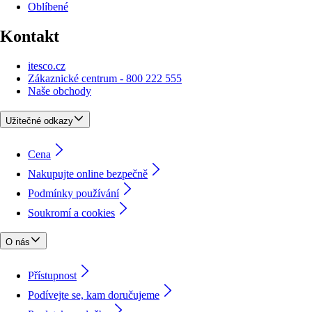
Oblíbené
Kontakt
itesco.cz
Zákaznické centrum - 800 222 555
Naše obchody
Užitečné odkazy
Cena
Nakupujte online bezpečně
Podmínky používání
Soukromí a cookies
O nás
Přístupnost
Podívejte se, kam doručujeme