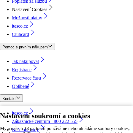
Poplatek za službu
Nastavení Cookies
Možnosti platby
itesco.cz
Clubcard
Pomoc s prvním nákupem
Jak nakupovat
Registrace
Rezervace času
Oblíbené
Kontakt
itesco.cz
Nastavení soukromí a cookies
Zákaznické centrum - 800 222 555
My a našich 18 partnerů používáme nebo ukládáme soubory cookies,
Naše obchody