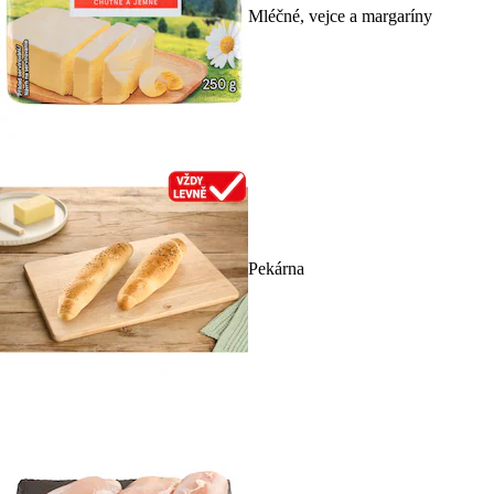
Mléčné, vejce a margaríny
Pekárna