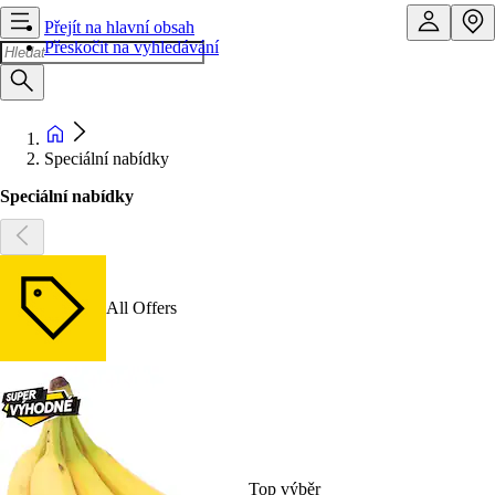
Přejít na hlavní obsah
Přeskočit na vyhledávání
Speciální nabídky
Speciální nabídky
All Offers
Top výběr