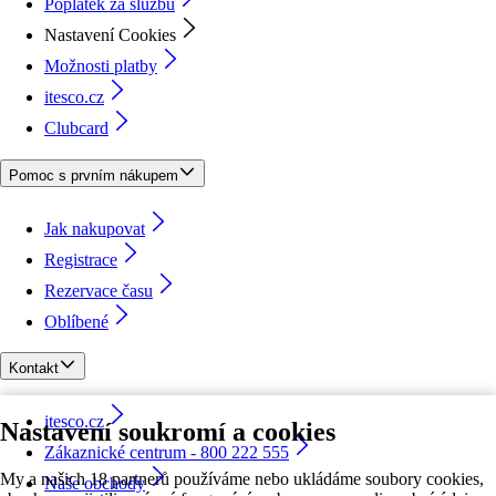
Poplatek za službu
Nastavení Cookies
Možnosti platby
itesco.cz
Clubcard
Pomoc s prvním nákupem
Jak nakupovat
Registrace
Rezervace času
Oblíbené
Kontakt
itesco.cz
Nastavení soukromí a cookies
Zákaznické centrum - 800 222 555
My a našich 18 partnerů používáme nebo ukládáme soubory cookies,
Naše obchody