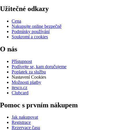
Užitečné odkazy
Cena
Nakupujte online bezpečně
Podmínky používání
Soukromí a cookies
O nás
Přístupnost
Podívejte se, kam doručujeme
Poplatek za službu
Nastavení Cookies
Možnosti platby
itesco.cz
Clubcard
Pomoc s prvním nákupem
Jak nakupovat
Registrace
Rezervace času