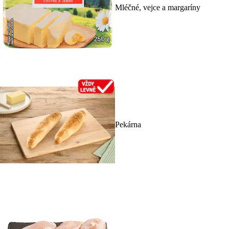
Mléčné, vejce a margaríny
Pekárna