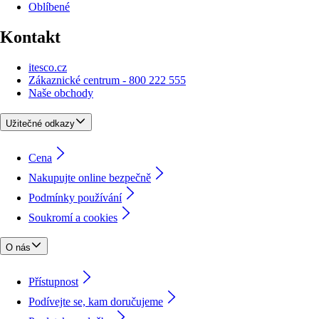
Oblíbené
Kontakt
itesco.cz
Zákaznické centrum - 800 222 555
Naše obchody
Užitečné odkazy
Cena
Nakupujte online bezpečně
Podmínky používání
Soukromí a cookies
O nás
Přístupnost
Podívejte se, kam doručujeme