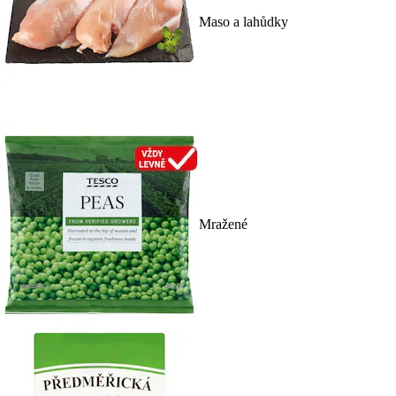
Maso a lahůdky
Mražené