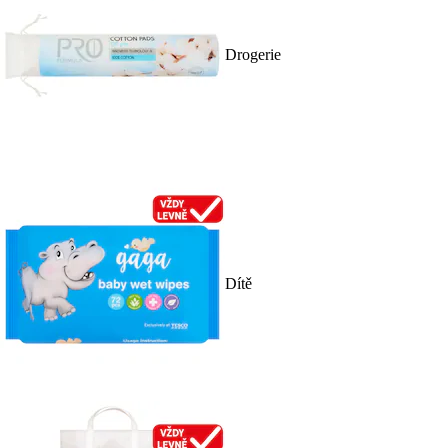
Drogerie
Dítě