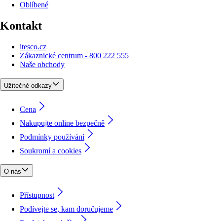
Oblíbené
Kontakt
itesco.cz
Zákaznické centrum - 800 222 555
Naše obchody
Užitečné odkazy
Cena
Nakupujte online bezpečně
Podmínky používání
Soukromí a cookies
O nás
Přístupnost
Podívejte se, kam doručujeme