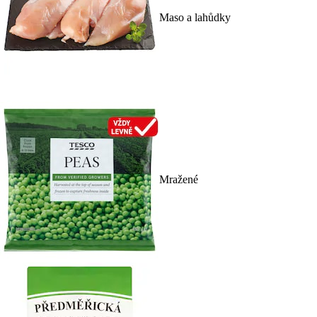
Maso a lahůdky
Mražené