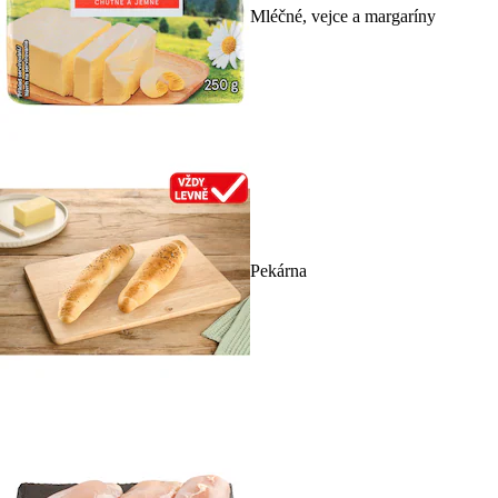
Mléčné, vejce a margaríny
Pekárna