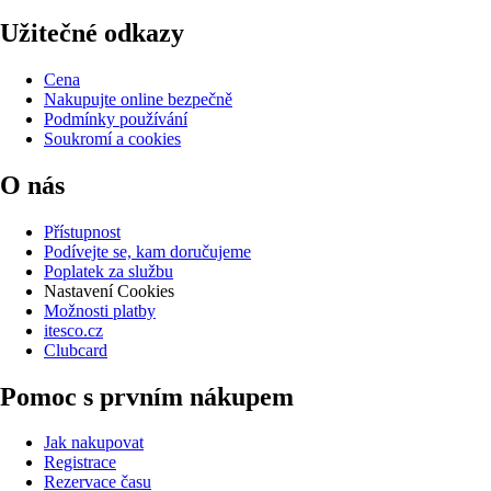
Užitečné odkazy
Cena
Nakupujte online bezpečně
Podmínky používání
Soukromí a cookies
O nás
Přístupnost
Podívejte se, kam doručujeme
Poplatek za službu
Nastavení Cookies
Možnosti platby
itesco.cz
Clubcard
Pomoc s prvním nákupem
Jak nakupovat
Registrace
Rezervace času