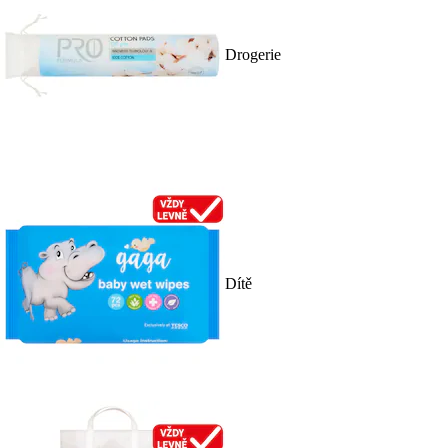
Drogerie
Dítě