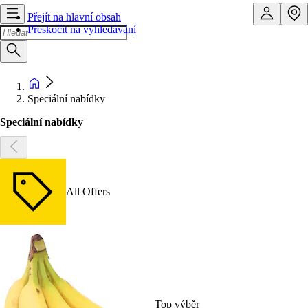
Přejít na hlavní obsah
Přeskočit na vyhledávání
Speciální nabídky
Speciální nabídky
All Offers
Top výběr