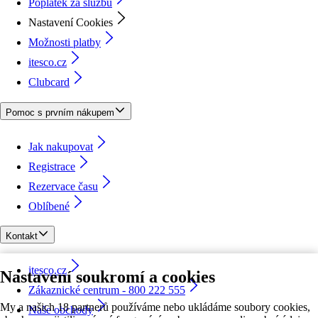
Poplatek za službu
Nastavení Cookies
Možnosti platby
itesco.cz
Clubcard
Pomoc s prvním nákupem
Jak nakupovat
Registrace
Rezervace času
Oblíbené
Kontakt
itesco.cz
Nastavení soukromí a cookies
Zákaznické centrum - 800 222 555
My a našich 18 partnerů používáme nebo ukládáme soubory cookies,
Naše obchody