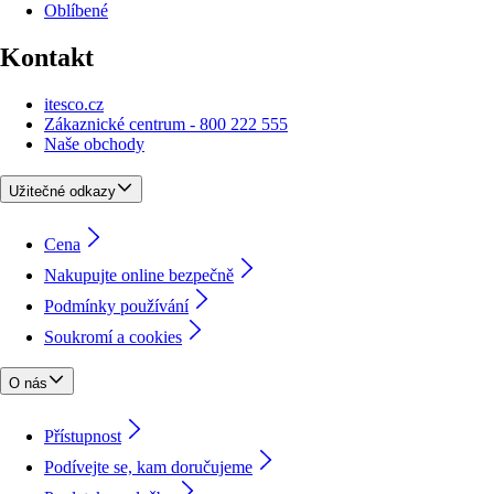
Oblíbené
Kontakt
itesco.cz
Zákaznické centrum - 800 222 555
Naše obchody
Užitečné odkazy
Cena
Nakupujte online bezpečně
Podmínky používání
Soukromí a cookies
O nás
Přístupnost
Podívejte se, kam doručujeme