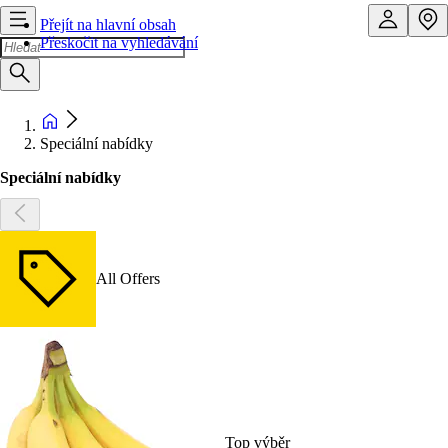
Přejít na hlavní obsah
Přeskočit na vyhledávání
Speciální nabídky
Speciální nabídky
All Offers
Top výběr