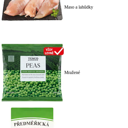
Maso a lahůdky
Mražené