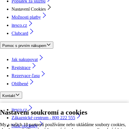
Poplatek za službu
Nastavení Cookies
Možnosti platby
itesco.cz
Clubcard
Pomoc s prvním nákupem
Jak nakupovat
Registrace
Rezervace času
Oblíbené
Kontakt
itesco.cz
Nastavení soukromí a cookies
Zákaznické centrum - 800 222 555
My a našich 18 partnerů používáme nebo ukládáme soubory cookies,
Naše obchody