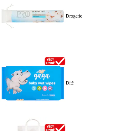
Drogerie
Dítě