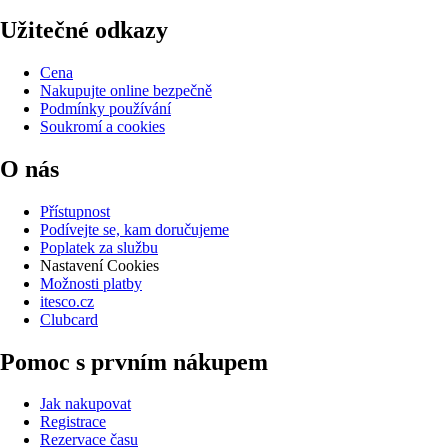
Užitečné odkazy
Cena
Nakupujte online bezpečně
Podmínky používání
Soukromí a cookies
O nás
Přístupnost
Podívejte se, kam doručujeme
Poplatek za službu
Nastavení Cookies
Možnosti platby
itesco.cz
Clubcard
Pomoc s prvním nákupem
Jak nakupovat
Registrace
Rezervace času