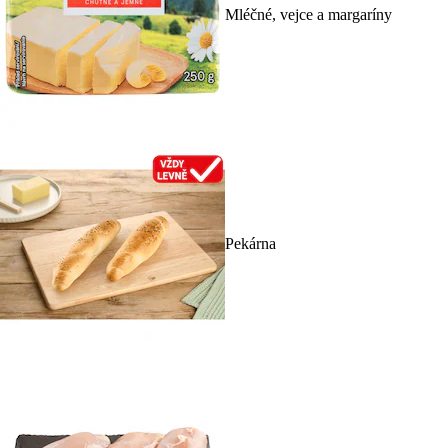
Mléčné, vejce a margaríny
Pekárna