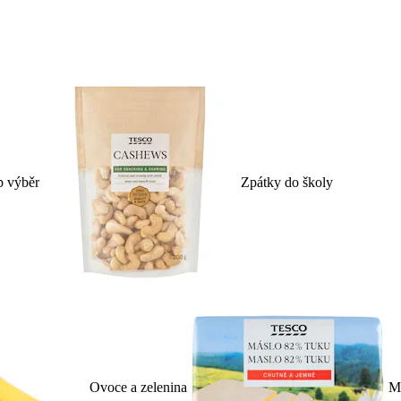
p výběr
Zpátky do školy
Ovoce a zelenina
Ml