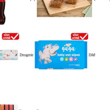
Drogerie
Dítě