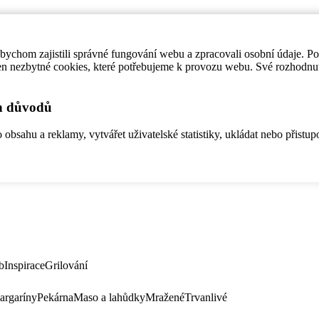
ychom zajistili správné fungování webu a zpracovali osobní údaje. P
en nezbytné cookies, které potřebujeme k provozu webu. Své rozhodnu
ch důvodů
bsahu a reklamy, vytvářet uživatelské statistiky, ukládat nebo přistup
b
Inspirace
Grilování
argaríny
Pekárna
Maso a lahůdky
Mražené
Trvanlivé