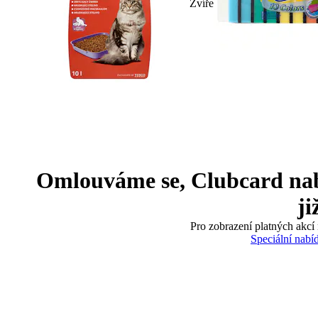
Zvíře
Omlouváme se, Clubcard nabíd
ji
Pro zobrazení platných akcí 
Speciální nabí