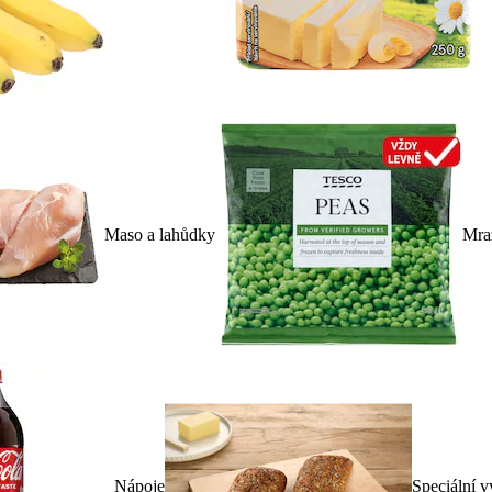
Maso a lahůdky
Mra
Nápoje
Speciální v