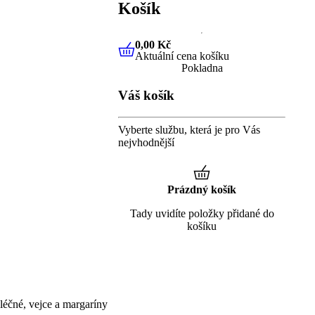
Košík
0,00 Kč
Aktuální cena košíku
0,00 Kč
Aktuální cena košíku
Pokladna
Váš košík
Vyberte službu, která je pro Vás
nejvhodnější
Prázdný košík
Tady uvidíte položky přidané do
košíku
éčné, vejce a margaríny