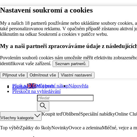
Nastavení soukromí a cookies
My a našich 18 partnerů používáme nebo ukládáme soubory cookies, ab
také personalizovanou reklamu. V opačném případě zůstanou aktivní j
kliknutím na odkaz Soukromí a cookies v patičce webu.
My a naši partneři zpracováváme údaje z následující
Povolením souborů cookies nám umožníte měřit efektivitu zobrazeného o
identifikovat vaše zařízení.
Seznam partnerů.
Přijmout vše
Odmítnout vše
Vlastní nastavení
Přejít na hlavní obsah
Můj první nákup
Nápověda
English
Přeskočit na vyhledávání
Koupit teď
Oblíbené
Speciální nabídky
Online Clu
Všechny kategorie
Top výběr
Zpátky do školy
Novinky
Ovoce a zelenina
Mléčné, vejce a m