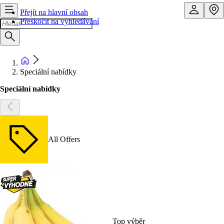
Přejít na hlavní obsah
Přeskočit na vyhledávání
Speciální nabídky
Speciální nabídky
All Offers
Top výběr