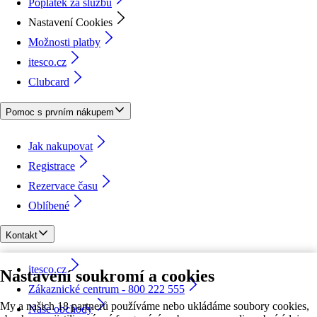
Poplatek za službu
Nastavení Cookies
Možnosti platby
itesco.cz
Clubcard
Pomoc s prvním nákupem
Jak nakupovat
Registrace
Rezervace času
Oblíbené
Kontakt
itesco.cz
Nastavení soukromí a cookies
Zákaznické centrum - 800 222 555
My a našich 18 partnerů používáme nebo ukládáme soubory cookies,
Naše obchody