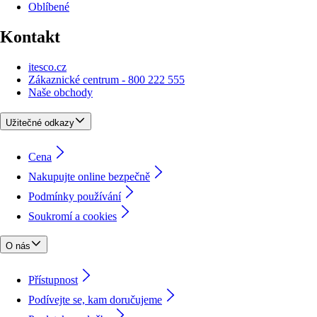
Oblíbené
Kontakt
itesco.cz
Zákaznické centrum - 800 222 555
Naše obchody
Užitečné odkazy
Cena
Nakupujte online bezpečně
Podmínky používání
Soukromí a cookies
O nás
Přístupnost
Podívejte se, kam doručujeme