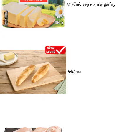
Mléčné, vejce a margaríny
Pekárna