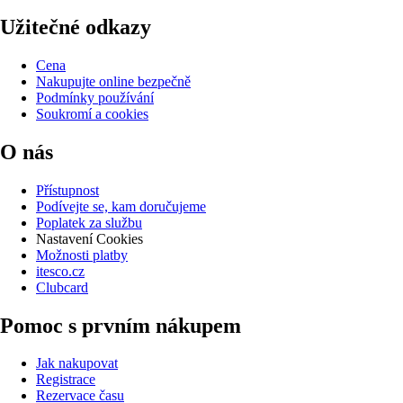
Užitečné odkazy
Cena
Nakupujte online bezpečně
Podmínky používání
Soukromí a cookies
O nás
Přístupnost
Podívejte se, kam doručujeme
Poplatek za službu
Nastavení Cookies
Možnosti platby
itesco.cz
Clubcard
Pomoc s prvním nákupem
Jak nakupovat
Registrace
Rezervace času