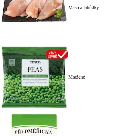
Maso a lahůdky
Mražené