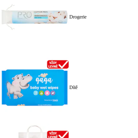
Drogerie
Dítě