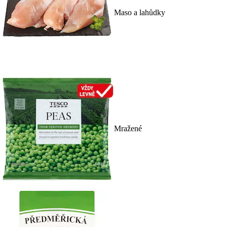
Maso a lahůdky
Mražené