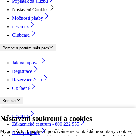
Poplatek za službu
Nastavení Cookies
Možnosti platby
itesco.cz
Clubcard
Pomoc s prvním nákupem
Jak nakupovat
Registrace
Rezervace času
Oblíbené
Kontakt
itesco.cz
Nastavení soukromí a cookies
Zákaznické centrum - 800 222 555
My a našich 18 partnerů používáme nebo ukládáme soubory cookies,
Naše obchody