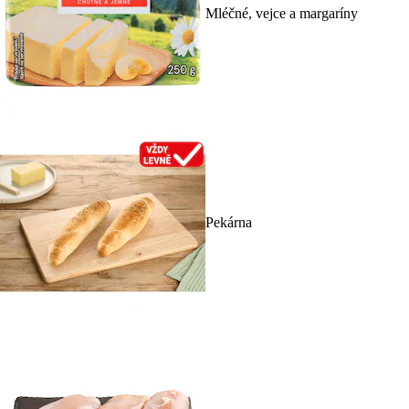
Mléčné, vejce a margaríny
Pekárna