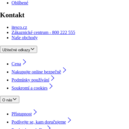
Oblíbené
Kontakt
itesco.cz
Zákaznické centrum - 800 222 555
Naše obchody
Užitečné odkazy
Cena
Nakupujte online bezpečně
Podmínky používání
Soukromí a cookies
O nás
Přístupnost
Podívejte se, kam doručujeme