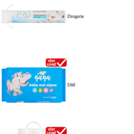
Drogerie
Dítě