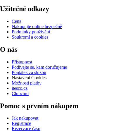
Užitečné odkazy
Cena
Nakupujte online bezpečně
Podmínky používání
Soukromí a cookies
O nás
Přístupnost
Podívejte se, kam doručujeme
Poplatek za službu
Nastavení Cookies
Možnosti platby
itesco.cz
Clubcard
Pomoc s prvním nákupem
Jak nakupovat
Registrace
Rezervace času