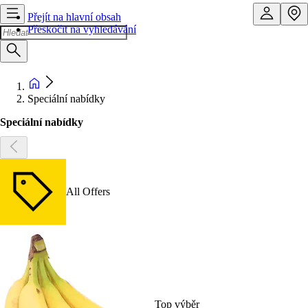
Přejít na hlavní obsah
Přeskočit na vyhledávání
Speciální nabídky
Speciální nabídky
All Offers
Top výběr