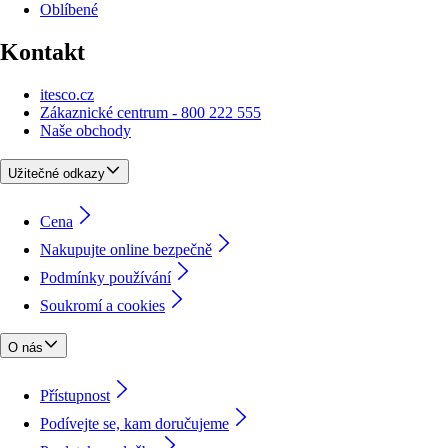
Oblíbené
Kontakt
itesco.cz
Zákaznické centrum - 800 222 555
Naše obchody
Užitečné odkazy
Cena
Nakupujte online bezpečně
Podmínky používání
Soukromí a cookies
O nás
Přístupnost
Podívejte se, kam doručujeme