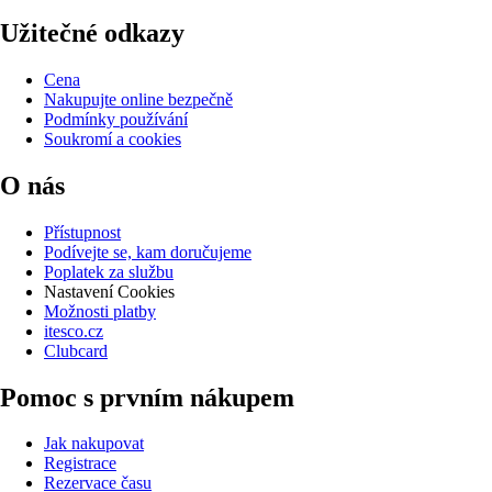
Užitečné odkazy
Cena
Nakupujte online bezpečně
Podmínky používání
Soukromí a cookies
O nás
Přístupnost
Podívejte se, kam doručujeme
Poplatek za službu
Nastavení Cookies
Možnosti platby
itesco.cz
Clubcard
Pomoc s prvním nákupem
Jak nakupovat
Registrace
Rezervace času