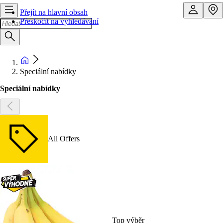
Přejít na hlavní obsah
Přeskočit na vyhledávání
Speciální nabídky
Speciální nabídky
All Offers
Top výběr