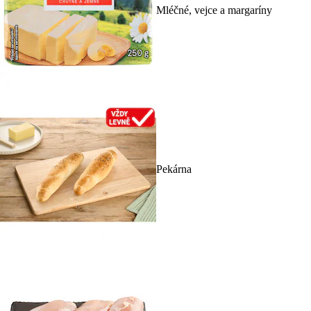
Mléčné, vejce a margaríny
Pekárna