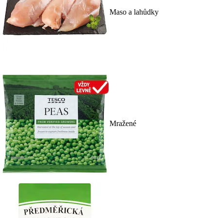
Maso a lahůdky
Mražené