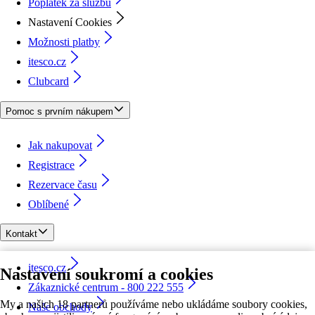
Poplatek za službu
Nastavení Cookies
Možnosti platby
itesco.cz
Clubcard
Pomoc s prvním nákupem
Jak nakupovat
Registrace
Rezervace času
Oblíbené
Kontakt
itesco.cz
Nastavení soukromí a cookies
Zákaznické centrum - 800 222 555
My a našich 18 partnerů používáme nebo ukládáme soubory cookies,
Naše obchody