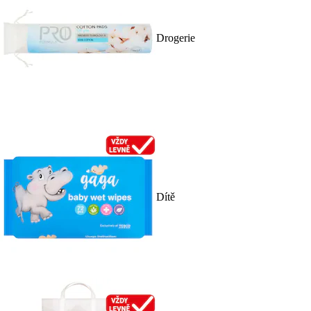
Drogerie
Dítě