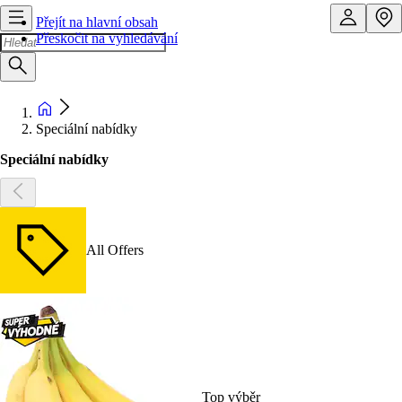
Přejít na hlavní obsah
Přeskočit na vyhledávání
Speciální nabídky
Speciální nabídky
All Offers
Top výběr