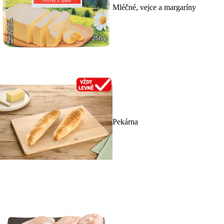
Mléčné, vejce a margaríny
Pekárna