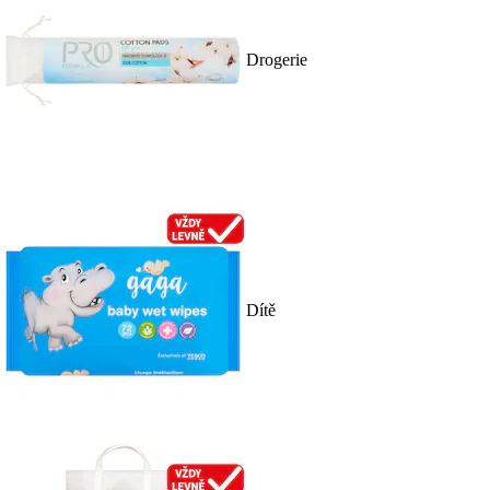
Drogerie
Dítě