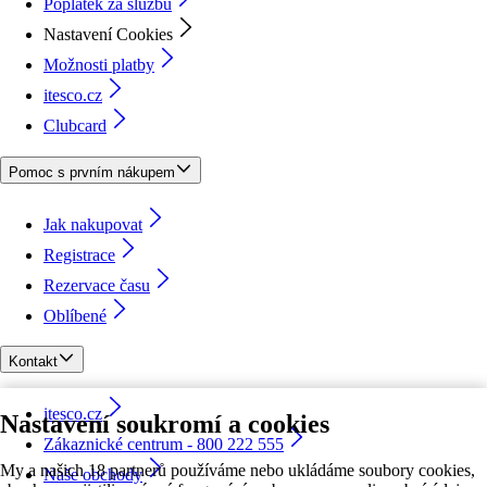
Poplatek za službu
Nastavení Cookies
Možnosti platby
itesco.cz
Clubcard
Pomoc s prvním nákupem
Jak nakupovat
Registrace
Rezervace času
Oblíbené
Kontakt
itesco.cz
Nastavení soukromí a cookies
Zákaznické centrum - 800 222 555
My a našich 18 partnerů používáme nebo ukládáme soubory cookies,
Naše obchody