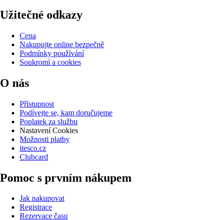
Užitečné odkazy
Cena
Nakupujte online bezpečně
Podmínky používání
Soukromí a cookies
O nás
Přístupnost
Podívejte se, kam doručujeme
Poplatek za službu
Nastavení Cookies
Možnosti platby
itesco.cz
Clubcard
Pomoc s prvním nákupem
Jak nakupovat
Registrace
Rezervace času