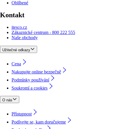
Oblíbené
Kontakt
itesco.cz
Zákaznické centrum - 800 222 555
Naše obchody
Užitečné odkazy
Cena
Nakupujte online bezpečně
Podmínky používání
Soukromí a cookies
O nás
Přístupnost
Podívejte se, kam doručujeme