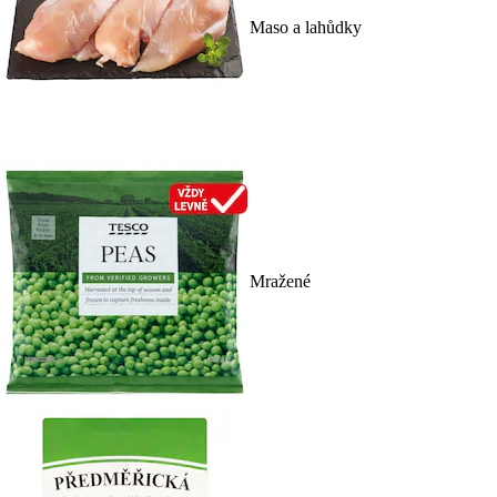
Maso a lahůdky
Mražené