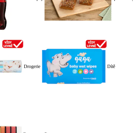
Drogerie
Dítě