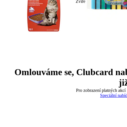
Zvíře
Omlouváme se, Clubcard nabíd
ji
Pro zobrazení platných akcí 
Speciální nabí