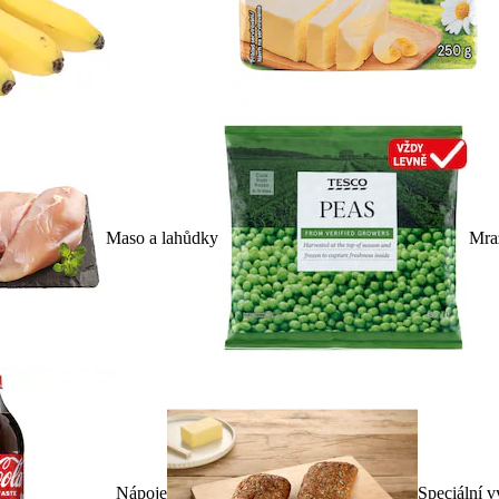
Maso a lahůdky
Mra
Nápoje
Speciální v