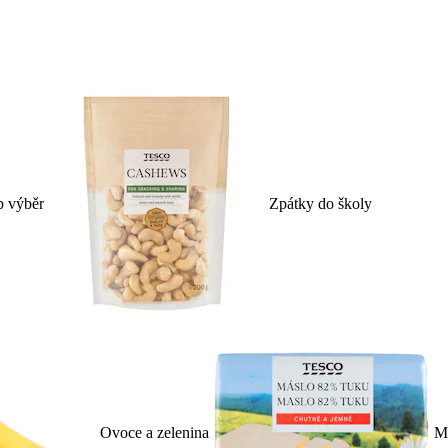
p výběr
Zpátky do školy
Ovoce a zelenina
Ml