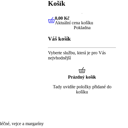
Košík
0,00 Kč
Aktuální cena košíku
0,00 Kč
Aktuální cena košíku
Pokladna
Váš košík
Vyberte službu, která je pro Vás
nejvhodnější
Prázdný košík
Tady uvidíte položky přidané do
košíku
éčné, vejce a margaríny