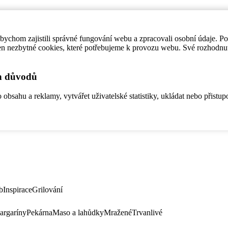
ychom zajistili správné fungování webu a zpracovali osobní údaje. P
en nezbytné cookies, které potřebujeme k provozu webu. Své rozhodnu
ch důvodů
bsahu a reklamy, vytvářet uživatelské statistiky, ukládat nebo přistup
b
Inspirace
Grilování
argaríny
Pekárna
Maso a lahůdky
Mražené
Trvanlivé