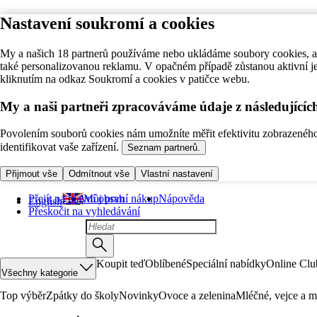
Nastavení soukromí a cookies
My a našich 18 partnerů používáme nebo ukládáme soubory cookies, ab
také personalizovanou reklamu. V opačném případě zůstanou aktivní j
kliknutím na odkaz Soukromí a cookies v patičce webu.
My a naši partneři zpracováváme údaje z následující
Povolením souborů cookies nám umožníte měřit efektivitu zobrazeného o
identifikovat vaše zařízení.
Seznam partnerů.
Přijmout vše
Odmítnout vše
Vlastní nastavení
Přejít na hlavní obsah
Můj první nákup
Nápověda
English
Přeskočit na vyhledávání
Koupit teď
Oblíbené
Speciální nabídky
Online Clu
Všechny kategorie
Top výběr
Zpátky do školy
Novinky
Ovoce a zelenina
Mléčné, vejce a m