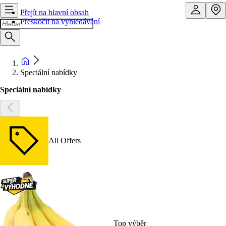
Přejít na hlavní obsah
Přeskočit na vyhledávání
Speciální nabídky
Speciální nabídky
All Offers
Top výběr