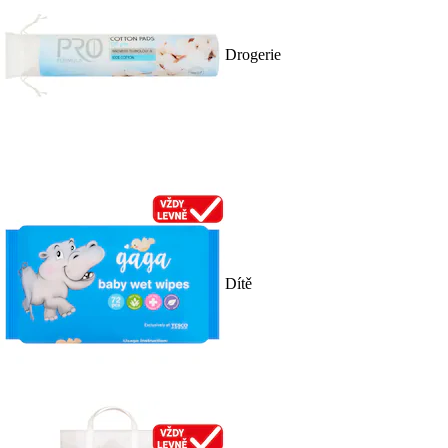
Drogerie
Dítě