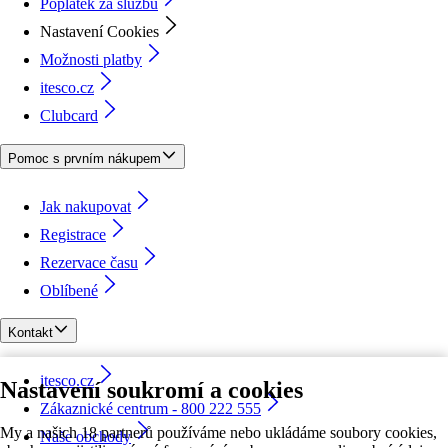
Poplatek za službu
Nastavení Cookies
Možnosti platby
itesco.cz
Clubcard
Pomoc s prvním nákupem
Jak nakupovat
Registrace
Rezervace času
Oblíbené
Kontakt
itesco.cz
Nastavení soukromí a cookies
Zákaznické centrum - 800 222 555
My a našich 18 partnerů používáme nebo ukládáme soubory cookies,
Naše obchody