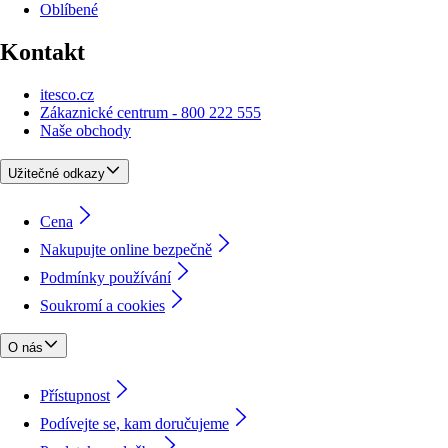
Oblíbené
Kontakt
itesco.cz
Zákaznické centrum - 800 222 555
Naše obchody
Užitečné odkazy
Cena
Nakupujte online bezpečně
Podmínky používání
Soukromí a cookies
O nás
Přístupnost
Podívejte se, kam doručujeme