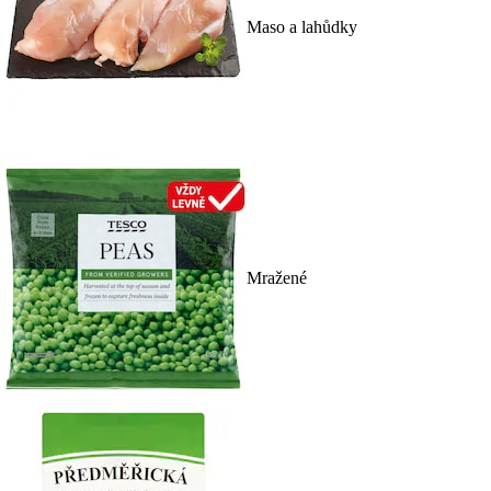
Maso a lahůdky
Mražené