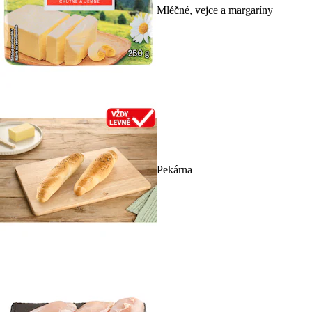
Mléčné, vejce a margaríny
Pekárna