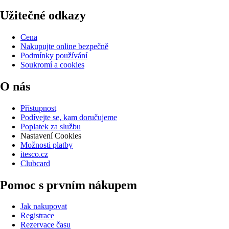
Užitečné odkazy
Cena
Nakupujte online bezpečně
Podmínky používání
Soukromí a cookies
O nás
Přístupnost
Podívejte se, kam doručujeme
Poplatek za službu
Nastavení Cookies
Možnosti platby
itesco.cz
Clubcard
Pomoc s prvním nákupem
Jak nakupovat
Registrace
Rezervace času