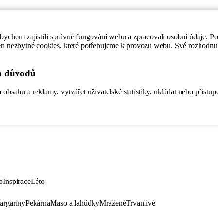
ychom zajistili správné fungování webu a zpracovali osobní údaje. P
en nezbytné cookies, které potřebujeme k provozu webu. Své rozhodnu
ch důvodů
bsahu a reklamy, vytvářet uživatelské statistiky, ukládat nebo přistup
b
Inspirace
Léto
argaríny
Pekárna
Maso a lahůdky
Mražené
Trvanlivé