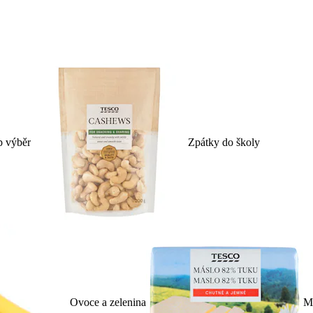
p výběr
Zpátky do školy
Ovoce a zelenina
Ml