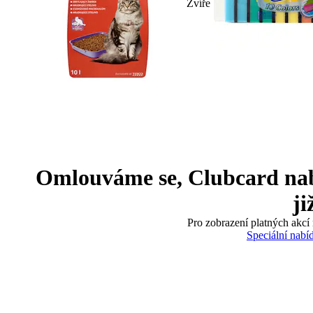
Zvíře
Omlouváme se, Clubcard nabíd
ji
Pro zobrazení platných akcí 
Speciální nabí