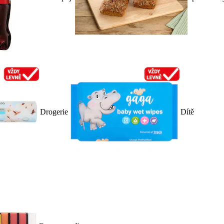
Drogerie
Dítě