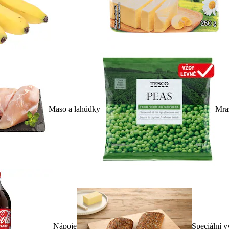
Maso a lahůdky
Mra
Nápoje
Speciální v