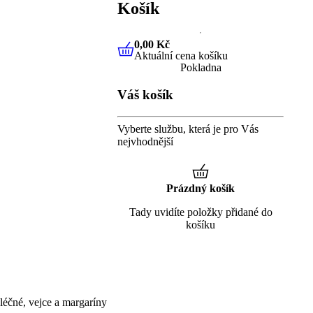
Košík
0,00 Kč
Aktuální cena košíku
0,00 Kč
Aktuální cena košíku
Pokladna
Váš košík
Vyberte službu, která je pro Vás
nejvhodnější
Prázdný košík
Tady uvidíte položky přidané do
košíku
éčné, vejce a margaríny