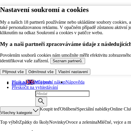
Nastavení soukromí a cookies
My a našich 18 partnerů používáme nebo ukládáme soubory cookies, ab
také personalizovanou reklamu. V opačném případě zůstanou aktivní j
kliknutím na odkaz Soukromí a cookies v patičce webu.
My a naši partneři zpracováváme údaje z následující
Povolením souborů cookies nám umožníte měřit efektivitu zobrazeného o
identifikovat vaše zařízení.
Seznam partnerů.
Přijmout vše
Odmítnout vše
Vlastní nastavení
Přejít na hlavní obsah
Můj první nákup
Nápověda
English
Přeskočit na vyhledávání
Koupit teď
Oblíbené
Speciální nabídky
Online Clu
Všechny kategorie
Top výběr
Zpátky do školy
Novinky
Ovoce a zelenina
Mléčné, vejce a m