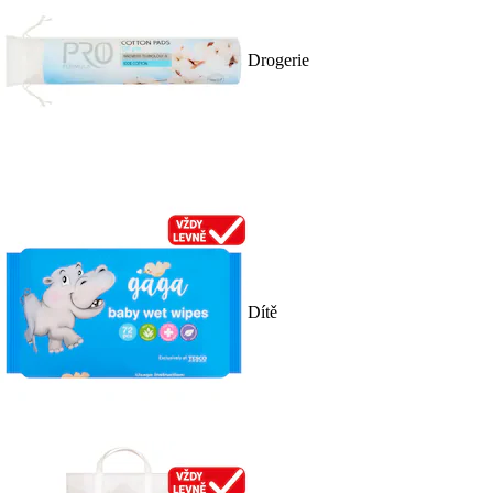
Drogerie
Dítě