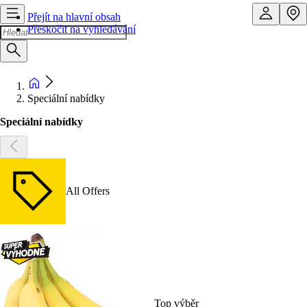
Přejít na hlavní obsah
Přeskočit na vyhledávání
Speciální nabídky
Speciální nabídky
All Offers
Top výběr