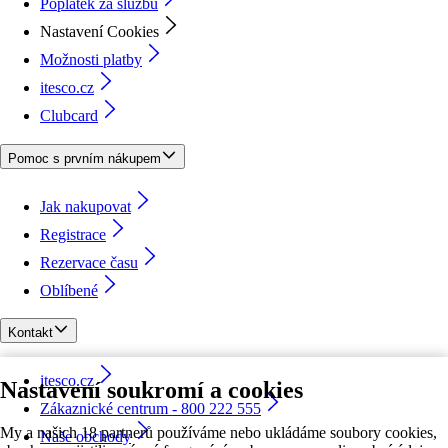
Poplatek za službu
Nastavení Cookies
Možnosti platby
itesco.cz
Clubcard
Pomoc s prvním nákupem
Jak nakupovat
Registrace
Rezervace času
Oblíbené
Kontakt
itesco.cz
Nastavení soukromí a cookies
Zákaznické centrum - 800 222 555
My a našich 18 partnerů používáme nebo ukládáme soubory cookies,
Naše obchody