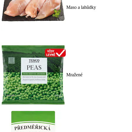
Maso a lahůdky
Mražené