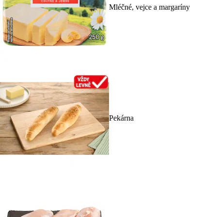
Mléčné, vejce a margaríny
Pekárna