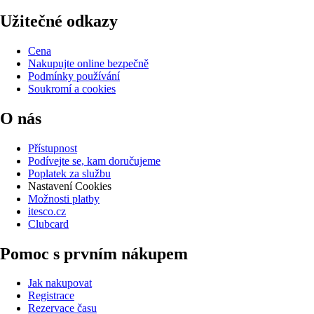
Užitečné odkazy
Cena
Nakupujte online bezpečně
Podmínky používání
Soukromí a cookies
O nás
Přístupnost
Podívejte se, kam doručujeme
Poplatek za službu
Nastavení Cookies
Možnosti platby
itesco.cz
Clubcard
Pomoc s prvním nákupem
Jak nakupovat
Registrace
Rezervace času