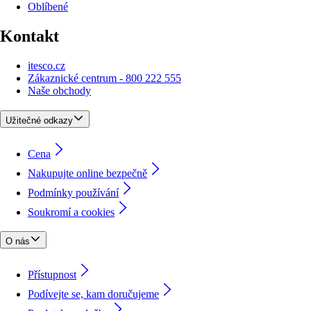
Oblíbené
Kontakt
itesco.cz
Zákaznické centrum - 800 222 555
Naše obchody
Užitečné odkazy
Cena
Nakupujte online bezpečně
Podmínky používání
Soukromí a cookies
O nás
Přístupnost
Podívejte se, kam doručujeme