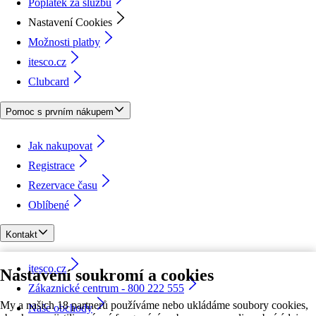
Poplatek za službu
Nastavení Cookies
Možnosti platby
itesco.cz
Clubcard
Pomoc s prvním nákupem
Jak nakupovat
Registrace
Rezervace času
Oblíbené
Kontakt
itesco.cz
Nastavení soukromí a cookies
Zákaznické centrum - 800 222 555
My a našich 18 partnerů používáme nebo ukládáme soubory cookies,
Naše obchody