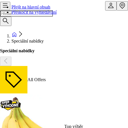
Přejít na hlavní obsah
Přeskočit na vyhledávání
Speciální nabídky
Speciální nabídky
All Offers
Top výběr