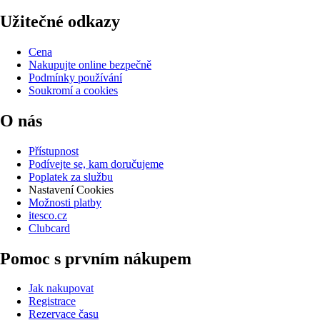
Užitečné odkazy
Cena
Nakupujte online bezpečně
Podmínky používání
Soukromí a cookies
O nás
Přístupnost
Podívejte se, kam doručujeme
Poplatek za službu
Nastavení Cookies
Možnosti platby
itesco.cz
Clubcard
Pomoc s prvním nákupem
Jak nakupovat
Registrace
Rezervace času