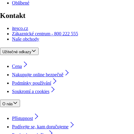
Oblíbené
Kontakt
itesco.cz
Zákaznické centrum - 800 222 555
Naše obchody
Užitečné odkazy
Cena
Nakupujte online bezpečně
Podmínky používání
Soukromí a cookies
O nás
Přístupnost
Podívejte se, kam doručujeme