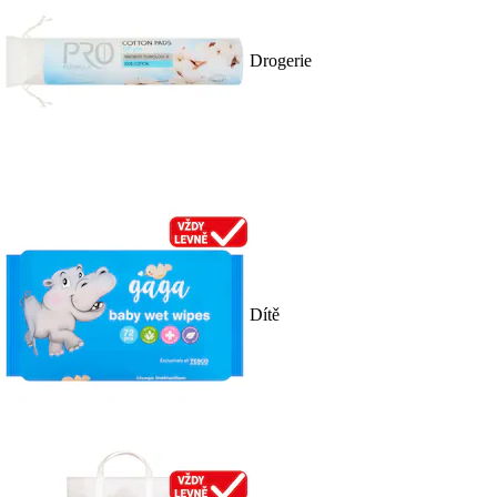
Drogerie
Dítě