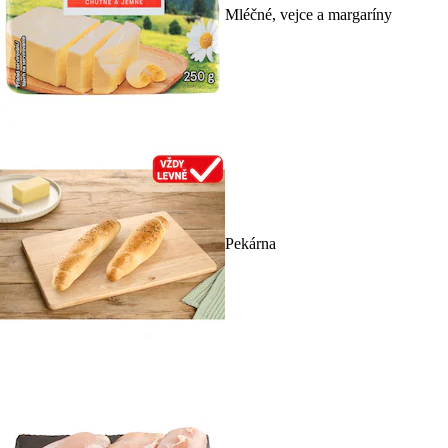
Mléčné, vejce a margaríny
Pekárna