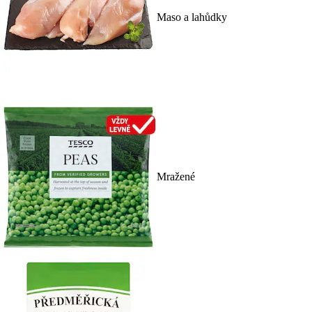
Maso a lahůdky
Mražené