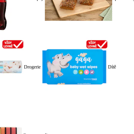
Drogerie
Dítě