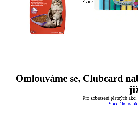
Zvíře
Omlouváme se, Clubcard nabíd
ji
Pro zobrazení platných akcí 
Speciální nabí