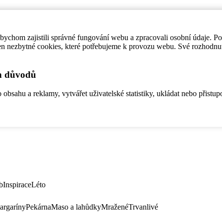
ychom zajistili správné fungování webu a zpracovali osobní údaje. P
en nezbytné cookies, které potřebujeme k provozu webu. Své rozhodnu
ch důvodů
bsahu a reklamy, vytvářet uživatelské statistiky, ukládat nebo přistup
b
Inspirace
Léto
argaríny
Pekárna
Maso a lahůdky
Mražené
Trvanlivé