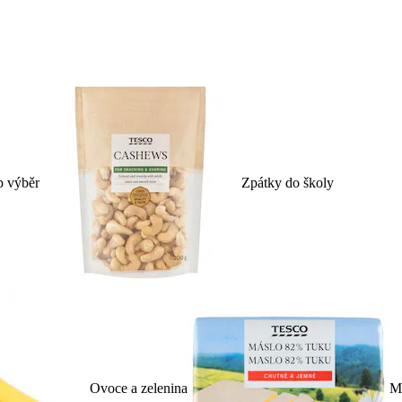
p výběr
Zpátky do školy
Ovoce a zelenina
Ml