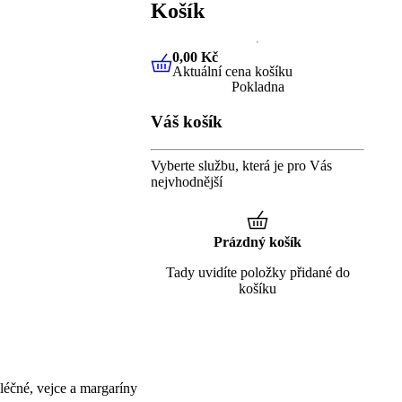
Košík
0,00 Kč
Aktuální cena košíku
0,00 Kč
Aktuální cena košíku
Pokladna
Váš košík
Vyberte službu, která je pro Vás
nejvhodnější
Prázdný košík
Tady uvidíte položky přidané do
košíku
éčné, vejce a margaríny