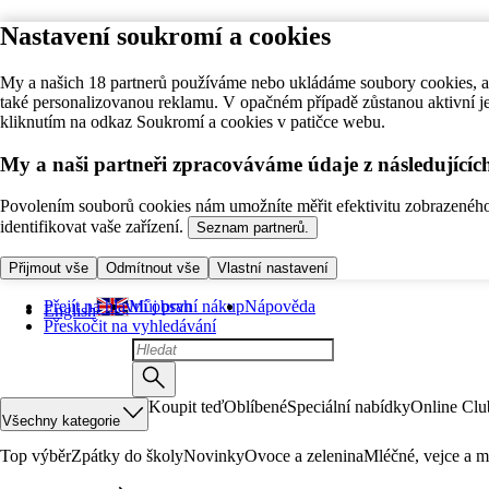
Nastavení soukromí a cookies
My a našich 18 partnerů používáme nebo ukládáme soubory cookies, ab
také personalizovanou reklamu. V opačném případě zůstanou aktivní j
kliknutím na odkaz Soukromí a cookies v patičce webu.
My a naši partneři zpracováváme údaje z následující
Povolením souborů cookies nám umožníte měřit efektivitu zobrazeného o
identifikovat vaše zařízení.
Seznam partnerů.
Přijmout vše
Odmítnout vše
Vlastní nastavení
Přejít na hlavní obsah
Můj první nákup
Nápověda
English
Přeskočit na vyhledávání
Koupit teď
Oblíbené
Speciální nabídky
Online Clu
Všechny kategorie
Top výběr
Zpátky do školy
Novinky
Ovoce a zelenina
Mléčné, vejce a m