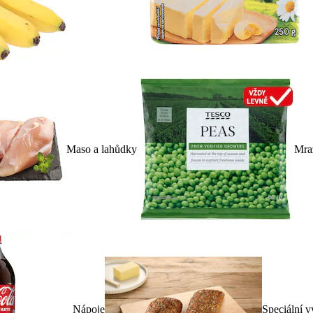
Maso a lahůdky
Mra
Nápoje
Speciální v