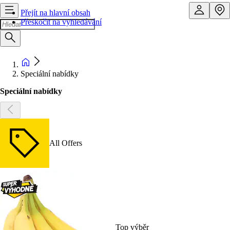
Přejít na hlavní obsah
Přeskočit na vyhledávání
Speciální nabídky
Speciální nabídky
All Offers
Top výběr