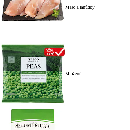
Maso a lahůdky
Mražené