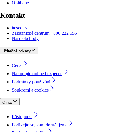
Oblíbené
Kontakt
itesco.cz
Zákaznické centrum - 800 222 555
Naše obchody
Užitečné odkazy
Cena
Nakupujte online bezpečně
Podmínky používání
Soukromí a cookies
O nás
Přístupnost
Podívejte se, kam doručujeme