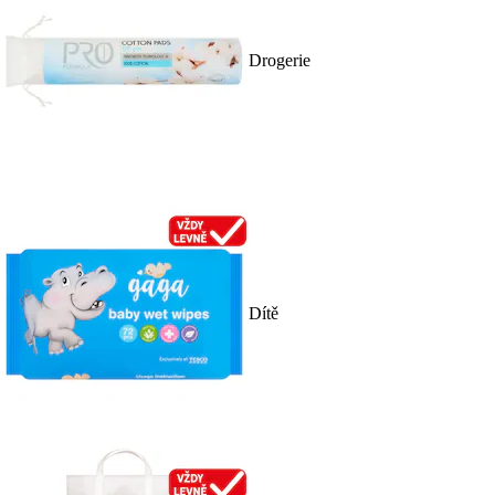
Drogerie
Dítě