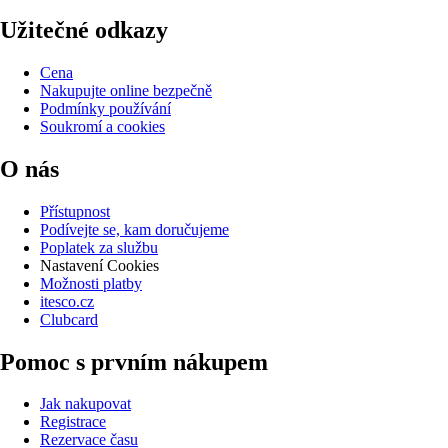
Užitečné odkazy
Cena
Nakupujte online bezpečně
Podmínky používání
Soukromí a cookies
O nás
Přístupnost
Podívejte se, kam doručujeme
Poplatek za službu
Nastavení Cookies
Možnosti platby
itesco.cz
Clubcard
Pomoc s prvním nákupem
Jak nakupovat
Registrace
Rezervace času