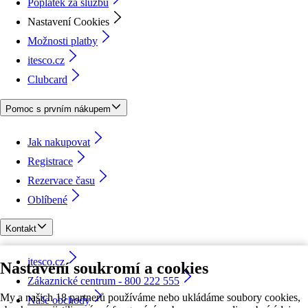
Poplatek za službu
Nastavení Cookies
Možnosti platby
itesco.cz
Clubcard
Pomoc s prvním nákupem
Jak nakupovat
Registrace
Rezervace času
Oblíbené
Kontakt
itesco.cz
Nastavení soukromí a cookies
Zákaznické centrum - 800 222 555
My a našich 18 partnerů používáme nebo ukládáme soubory cookies,
Naše obchody