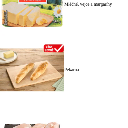
Mléčné, vejce a margaríny
Pekárna