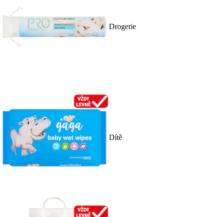
Drogerie
Dítě