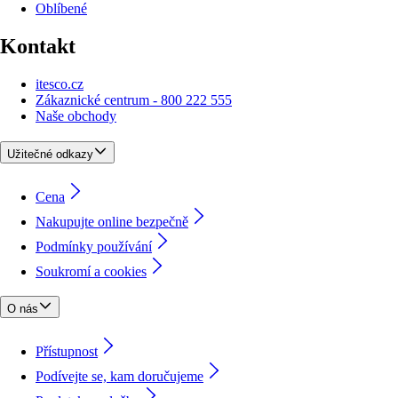
Oblíbené
Kontakt
itesco.cz
Zákaznické centrum - 800 222 555
Naše obchody
Užitečné odkazy
Cena
Nakupujte online bezpečně
Podmínky používání
Soukromí a cookies
O nás
Přístupnost
Podívejte se, kam doručujeme