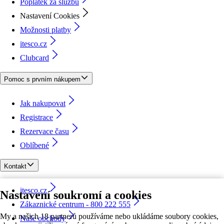
Poplatek za službu
Nastavení Cookies
Možnosti platby
itesco.cz
Clubcard
Pomoc s prvním nákupem
Jak nakupovat
Registrace
Rezervace času
Oblíbené
Kontakt
itesco.cz
Nastavení soukromí a cookies
Zákaznické centrum - 800 222 555
My a našich 18 partnerů používáme nebo ukládáme soubory cookies,
Naše obchody