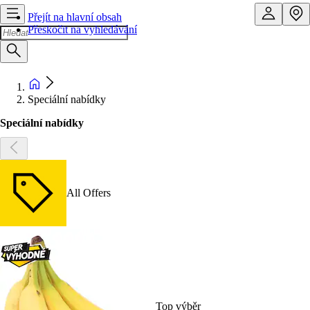
Přejít na hlavní obsah
Přeskočit na vyhledávání
Speciální nabídky
Speciální nabídky
All Offers
Top výběr