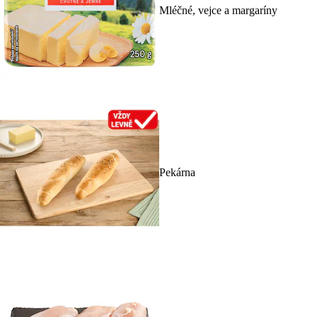
Mléčné, vejce a margaríny
Pekárna