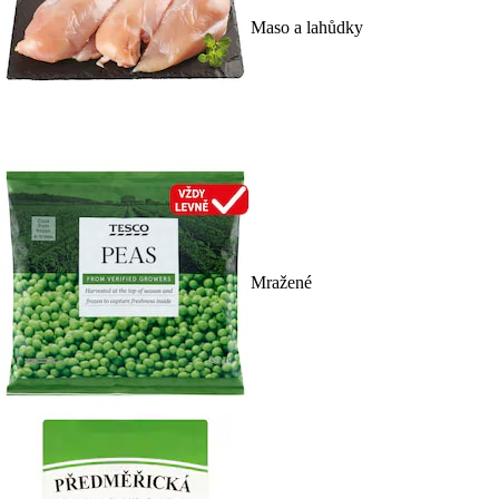
Maso a lahůdky
Mražené