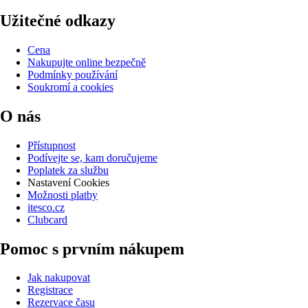
Užitečné odkazy
Cena
Nakupujte online bezpečně
Podmínky používání
Soukromí a cookies
O nás
Přístupnost
Podívejte se, kam doručujeme
Poplatek za službu
Nastavení Cookies
Možnosti platby
itesco.cz
Clubcard
Pomoc s prvním nákupem
Jak nakupovat
Registrace
Rezervace času