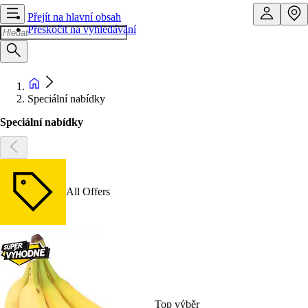
Přejít na hlavní obsah
Přeskočit na vyhledávání
Speciální nabídky
Speciální nabídky
All Offers
Top výběr