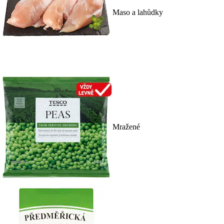
Maso a lahůdky
Mražené