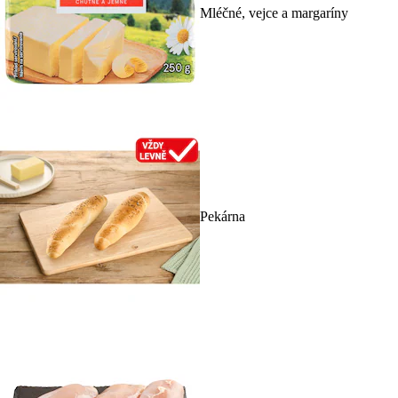
Mléčné, vejce a margaríny
Pekárna