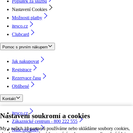
Poplatek za službu
Nastavení Cookies
Možnosti platby
itesco.cz
Clubcard
Pomoc s prvním nákupem
Jak nakupovat
Registrace
Rezervace času
Oblíbené
Kontakt
itesco.cz
Nastavení soukromí a cookies
Zákaznické centrum - 800 222 555
My a našich 18 partnerů používáme nebo ukládáme soubory cookies,
Naše obchody