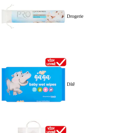
Drogerie
Dítě