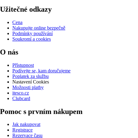
Užitečné odkazy
Cena
Nakupujte online bezpečně
Podmínky používání
Soukromí a cookies
O nás
Přístupnost
Podívejte se, kam doručujeme
Poplatek za službu
Nastavení Cookies
Možnosti platby
itesco.cz
Clubcard
Pomoc s prvním nákupem
Jak nakupovat
Registrace
Rezervace času