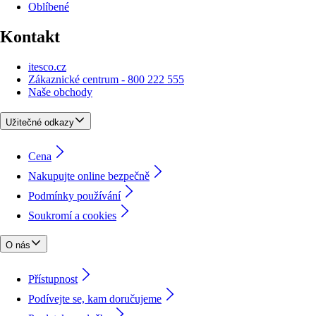
Oblíbené
Kontakt
itesco.cz
Zákaznické centrum - 800 222 555
Naše obchody
Užitečné odkazy
Cena
Nakupujte online bezpečně
Podmínky používání
Soukromí a cookies
O nás
Přístupnost
Podívejte se, kam doručujeme