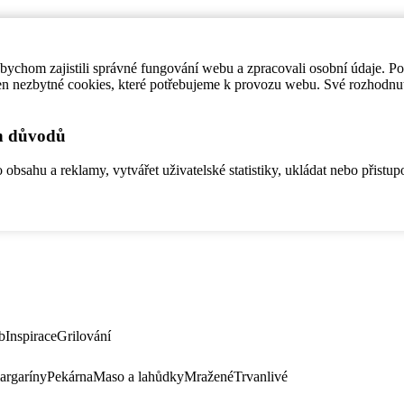
ychom zajistili správné fungování webu a zpracovali osobní údaje. P
en nezbytné cookies, které potřebujeme k provozu webu. Své rozhodnu
ch důvodů
bsahu a reklamy, vytvářet uživatelské statistiky, ukládat nebo přistup
b
Inspirace
Grilování
argaríny
Pekárna
Maso a lahůdky
Mražené
Trvanlivé