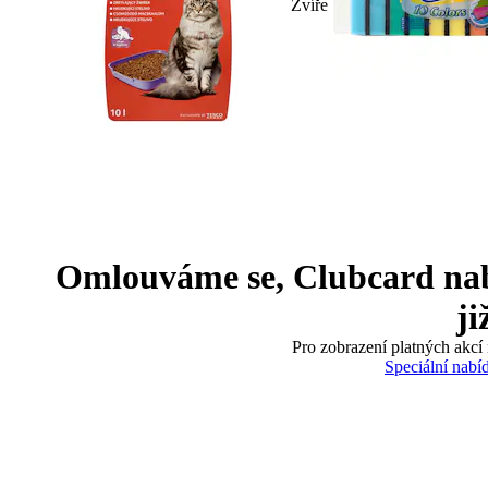
Zvíře
Omlouváme se, Clubcard nabíd
ji
Pro zobrazení platných akcí 
Speciální nabí