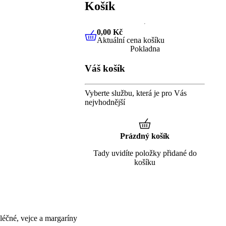
Košík
0,00 Kč
Aktuální cena košíku
0,00 Kč
Aktuální cena košíku
Pokladna
Váš košík
Vyberte službu, která je pro Vás
nejvhodnější
Prázdný košík
Tady uvidíte položky přidané do
košíku
éčné, vejce a margaríny