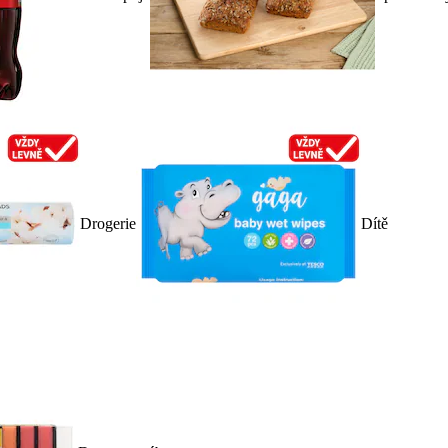
Drogerie
Dítě