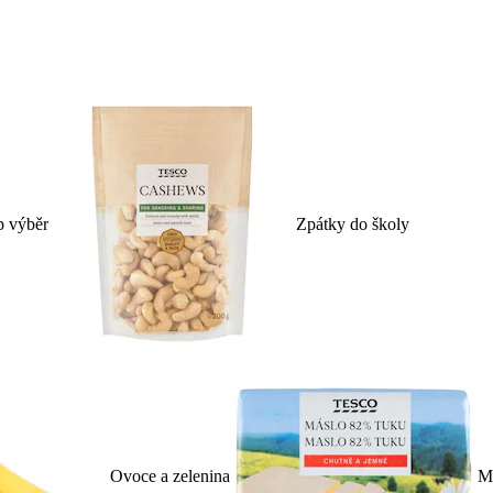
p výběr
Zpátky do školy
Ovoce a zelenina
Ml