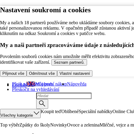
Nastavení soukromí a cookies
My a našich 18 partnerů používáme nebo ukládáme soubory cookies, ab
také personalizovanou reklamu. V opačném případě zůstanou aktivní j
kliknutím na odkaz Soukromí a cookies v patičce webu.
My a naši partneři zpracováváme údaje z následující
Povolením souborů cookies nám umožníte měřit efektivitu zobrazeného o
identifikovat vaše zařízení.
Seznam partnerů.
Přijmout vše
Odmítnout vše
Vlastní nastavení
Přejít na hlavní obsah
Můj první nákup
Nápověda
English
Přeskočit na vyhledávání
Koupit teď
Oblíbené
Speciální nabídky
Online Clu
Všechny kategorie
Top výběr
Zpátky do školy
Novinky
Ovoce a zelenina
Mléčné, vejce a m