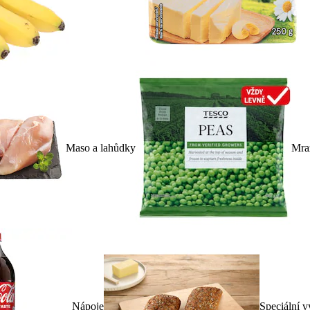
Maso a lahůdky
Mra
Nápoje
Speciální v