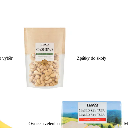
p výběr
Zpátky do školy
Ovoce a zelenina
Ml