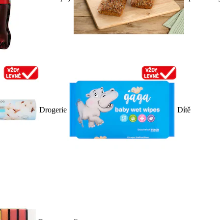
Drogerie
Dítě