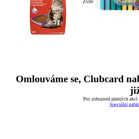
Zvíře
Omlouváme se, Clubcard nabíd
ji
Pro zobrazení platných akcí 
Speciální nabí