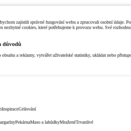
ychom zajistili správné fungování webu a zpracovali osobní údaje. P
en nezbytné cookies, které potřebujeme k provozu webu. Své rozhodnu
ch důvodů
bsahu a reklamy, vytvářet uživatelské statistiky, ukládat nebo přistup
b
Inspirace
Grilování
argaríny
Pekárna
Maso a lahůdky
Mražené
Trvanlivé