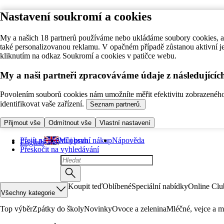
Nastavení soukromí a cookies
My a našich 18 partnerů používáme nebo ukládáme soubory cookies, ab
také personalizovanou reklamu. V opačném případě zůstanou aktivní j
kliknutím na odkaz Soukromí a cookies v patičce webu.
My a naši partneři zpracováváme údaje z následující
Povolením souborů cookies nám umožníte měřit efektivitu zobrazeného o
identifikovat vaše zařízení.
Seznam partnerů.
Přijmout vše
Odmítnout vše
Vlastní nastavení
Přejít na hlavní obsah
Můj první nákup
Nápověda
English
Přeskočit na vyhledávání
Koupit teď
Oblíbené
Speciální nabídky
Online Clu
Všechny kategorie
Top výběr
Zpátky do školy
Novinky
Ovoce a zelenina
Mléčné, vejce a m