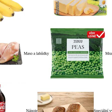
Maso a lahůdky
Mra
Nápoje
Speciální v