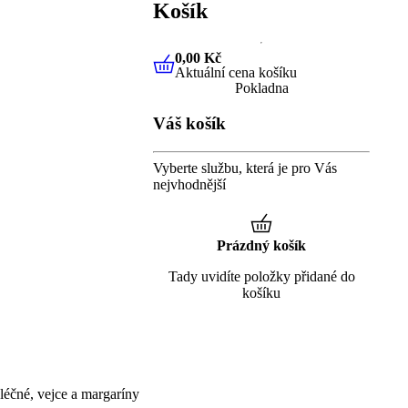
Košík
0,00 Kč
Aktuální cena košíku
0,00 Kč
Aktuální cena košíku
Pokladna
Váš košík
Vyberte službu, která je pro Vás
nejvhodnější
Prázdný košík
Tady uvidíte položky přidané do
košíku
éčné, vejce a margaríny