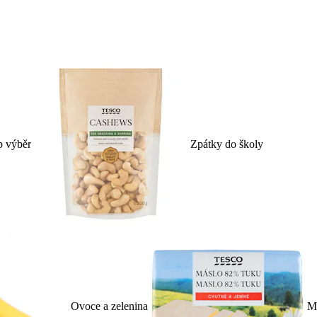
p výběr
Zpátky do školy
Ovoce a zelenina
Ml