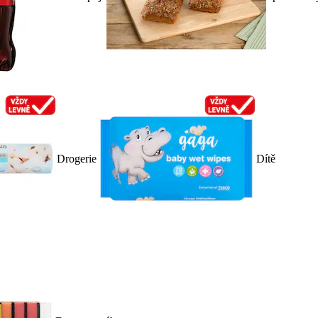
Drogerie
Dítě