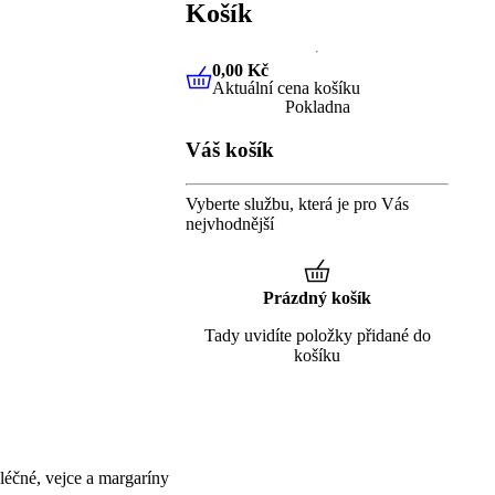
Košík
0,00 Kč
Aktuální cena košíku
0,00 Kč
Aktuální cena košíku
Pokladna
Váš košík
Vyberte službu, která je pro Vás
nejvhodnější
Prázdný košík
Tady uvidíte položky přidané do
košíku
éčné, vejce a margaríny