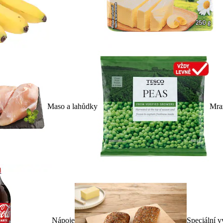
Maso a lahůdky
Mra
Nápoje
Speciální v