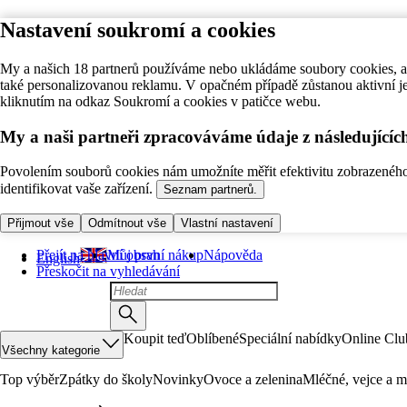
Nastavení soukromí a cookies
My a našich 18 partnerů používáme nebo ukládáme soubory cookies, ab
také personalizovanou reklamu. V opačném případě zůstanou aktivní j
kliknutím na odkaz Soukromí a cookies v patičce webu.
My a naši partneři zpracováváme údaje z následující
Povolením souborů cookies nám umožníte měřit efektivitu zobrazeného o
identifikovat vaše zařízení.
Seznam partnerů.
Přijmout vše
Odmítnout vše
Vlastní nastavení
Přejít na hlavní obsah
Můj první nákup
Nápověda
English
Přeskočit na vyhledávání
Koupit teď
Oblíbené
Speciální nabídky
Online Clu
Všechny kategorie
Top výběr
Zpátky do školy
Novinky
Ovoce a zelenina
Mléčné, vejce a m