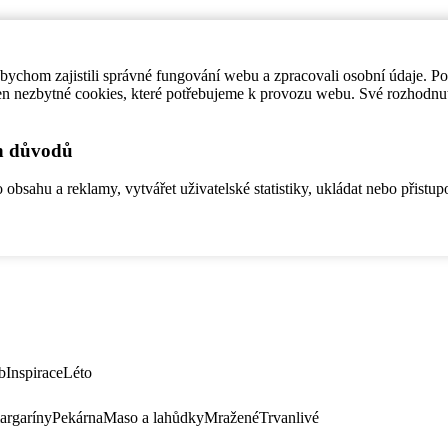
ychom zajistili správné fungování webu a zpracovali osobní údaje. P
en nezbytné cookies, které potřebujeme k provozu webu. Své rozhodnu
ch důvodů
bsahu a reklamy, vytvářet uživatelské statistiky, ukládat nebo přistup
b
Inspirace
Léto
argaríny
Pekárna
Maso a lahůdky
Mražené
Trvanlivé