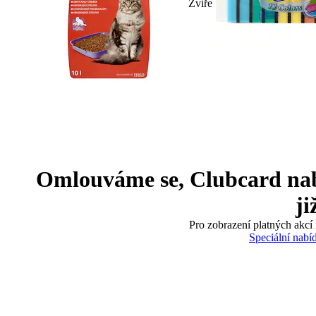
Zvíře
Omlouváme se, Clubcard nabíd
ji
Pro zobrazení platných akcí 
Speciální nabí