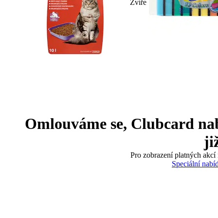
Zvíře
Omlouváme se, Clubcard nabíd
ji
Pro zobrazení platných akcí 
Speciální nabí