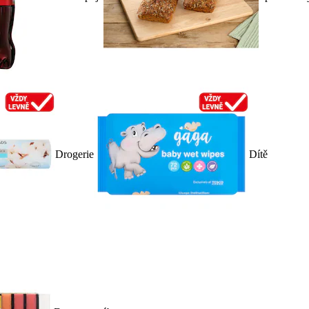
Drogerie
Dítě