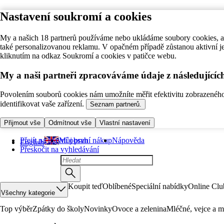
Nastavení soukromí a cookies
My a našich 18 partnerů používáme nebo ukládáme soubory cookies, ab
také personalizovanou reklamu. V opačném případě zůstanou aktivní j
kliknutím na odkaz Soukromí a cookies v patičce webu.
My a naši partneři zpracováváme údaje z následující
Povolením souborů cookies nám umožníte měřit efektivitu zobrazeného o
identifikovat vaše zařízení.
Seznam partnerů.
Přijmout vše
Odmítnout vše
Vlastní nastavení
Přejít na hlavní obsah
Můj první nákup
Nápověda
English
Přeskočit na vyhledávání
Koupit teď
Oblíbené
Speciální nabídky
Online Clu
Všechny kategorie
Top výběr
Zpátky do školy
Novinky
Ovoce a zelenina
Mléčné, vejce a m