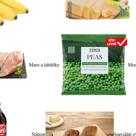
Maso a lahůdky
Mra
Nápoje
Speciální v