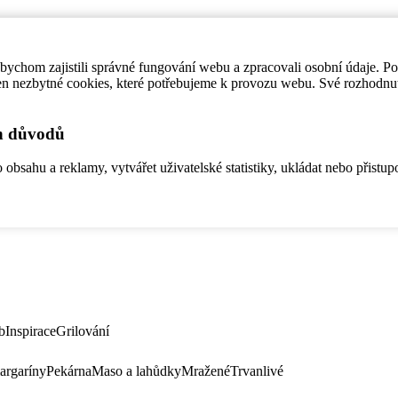
ychom zajistili správné fungování webu a zpracovali osobní údaje. P
en nezbytné cookies, které potřebujeme k provozu webu. Své rozhodnu
ch důvodů
bsahu a reklamy, vytvářet uživatelské statistiky, ukládat nebo přistup
b
Inspirace
Grilování
argaríny
Pekárna
Maso a lahůdky
Mražené
Trvanlivé