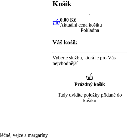
Košík
0,00 Kč
Aktuální cena košíku
0,00 Kč
Aktuální cena košíku
Pokladna
Váš košík
Vyberte službu, která je pro Vás
nejvhodnější
Prázdný košík
Tady uvidíte položky přidané do
košíku
éčné, vejce a margaríny