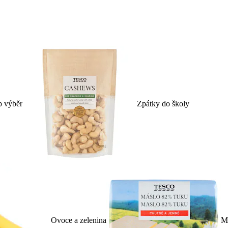
p výběr
Zpátky do školy
Ovoce a zelenina
Ml