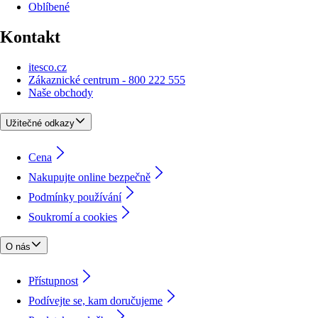
Oblíbené
Kontakt
itesco.cz
Zákaznické centrum - 800 222 555
Naše obchody
Užitečné odkazy
Cena
Nakupujte online bezpečně
Podmínky používání
Soukromí a cookies
O nás
Přístupnost
Podívejte se, kam doručujeme