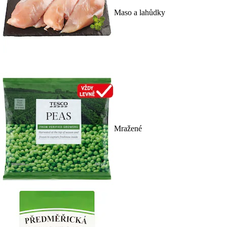
Maso a lahůdky
Mražené