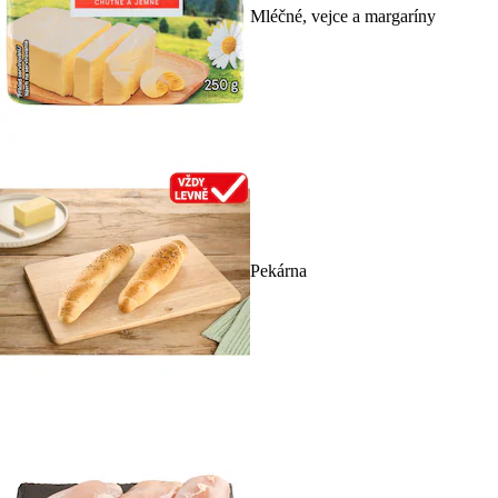
Mléčné, vejce a margaríny
Pekárna