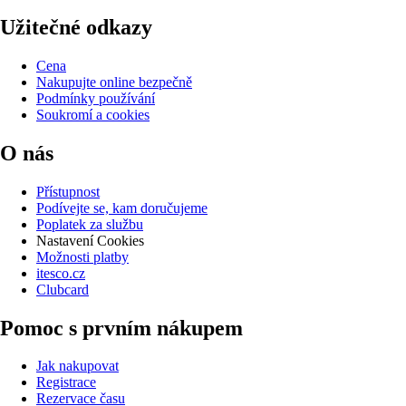
Užitečné odkazy
Cena
Nakupujte online bezpečně
Podmínky používání
Soukromí a cookies
O nás
Přístupnost
Podívejte se, kam doručujeme
Poplatek za službu
Nastavení Cookies
Možnosti platby
itesco.cz
Clubcard
Pomoc s prvním nákupem
Jak nakupovat
Registrace
Rezervace času