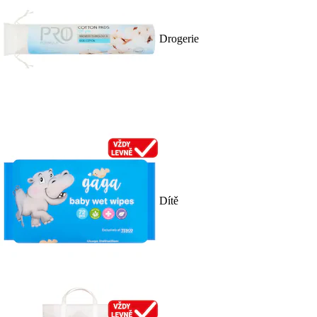
Drogerie
Dítě