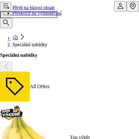
Přejít na hlavní obsah
Přeskočit na vyhledávání
Speciální nabídky
Speciální nabídky
All Offers
Top výběr