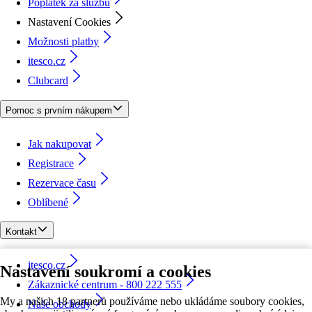
Poplatek za službu
Nastavení Cookies
Možnosti platby
itesco.cz
Clubcard
Pomoc s prvním nákupem
Jak nakupovat
Registrace
Rezervace času
Oblíbené
Kontakt
itesco.cz
Nastavení soukromí a cookies
Zákaznické centrum - 800 222 555
My a našich 18 partnerů používáme nebo ukládáme soubory cookies,
Naše obchody