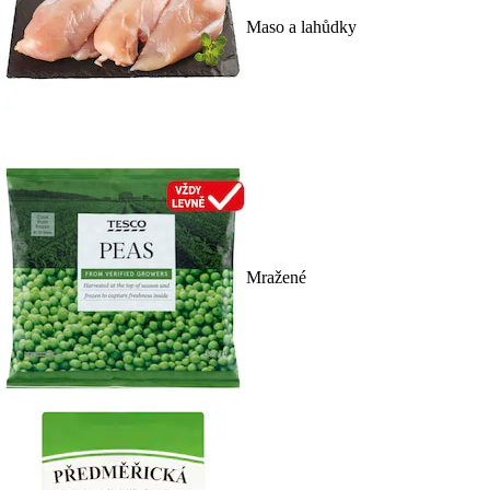
Maso a lahůdky
Mražené