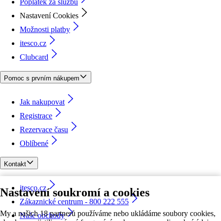
Poplatek za službu
Nastavení Cookies
Možnosti platby
itesco.cz
Clubcard
Pomoc s prvním nákupem
Jak nakupovat
Registrace
Rezervace času
Oblíbené
Kontakt
itesco.cz
Nastavení soukromí a cookies
Zákaznické centrum - 800 222 555
My a našich 18 partnerů používáme nebo ukládáme soubory cookies,
Naše obchody