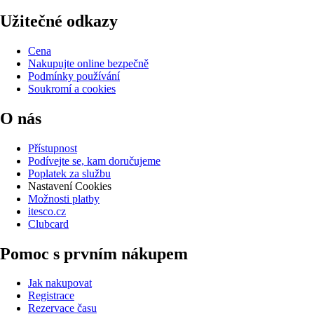
Užitečné odkazy
Cena
Nakupujte online bezpečně
Podmínky používání
Soukromí a cookies
O nás
Přístupnost
Podívejte se, kam doručujeme
Poplatek za službu
Nastavení Cookies
Možnosti platby
itesco.cz
Clubcard
Pomoc s prvním nákupem
Jak nakupovat
Registrace
Rezervace času