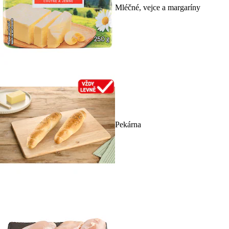
Mléčné, vejce a margaríny
Pekárna