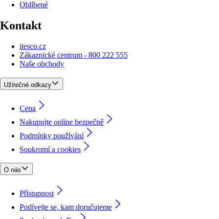
Oblíbené
Kontakt
itesco.cz
Zákaznické centrum - 800 222 555
Naše obchody
Užitečné odkazy
Cena
Nakupujte online bezpečně
Podmínky používání
Soukromí a cookies
O nás
Přístupnost
Podívejte se, kam doručujeme