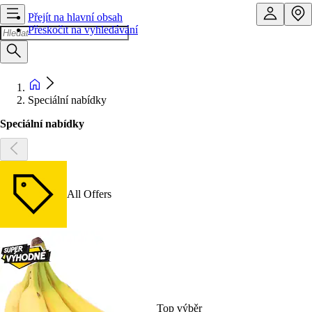
Přejít na hlavní obsah
Přeskočit na vyhledávání
Speciální nabídky
Speciální nabídky
All Offers
Top výběr