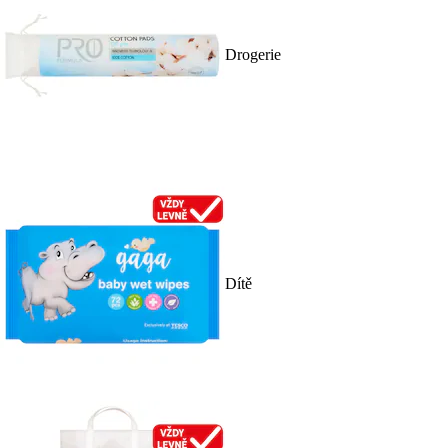
Drogerie
Dítě