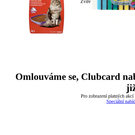
Zvíře
Omlouváme se, Clubcard nabíd
ji
Pro zobrazení platných akcí 
Speciální nabí