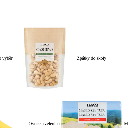
p výběr
Zpátky do školy
Ovoce a zelenina
Ml