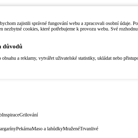
ychom zajistili správné fungování webu a zpracovali osobní údaje. P
en nezbytné cookies, které potřebujeme k provozu webu. Své rozhodnu
ch důvodů
bsahu a reklamy, vytvářet uživatelské statistiky, ukládat nebo přistup
b
Inspirace
Grilování
argaríny
Pekárna
Maso a lahůdky
Mražené
Trvanlivé