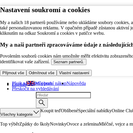
Nastavení soukromí a cookies
My a našich 18 partnerů používáme nebo ukládáme soubory cookies, ab
také personalizovanou reklamu. V opačném případě zůstanou aktivní j
kliknutím na odkaz Soukromí a cookies v patičce webu.
My a naši partneři zpracováváme údaje z následující
Povolením souborů cookies nám umožníte měřit efektivitu zobrazeného o
identifikovat vaše zařízení.
Seznam partnerů.
Přijmout vše
Odmítnout vše
Vlastní nastavení
Přejít na hlavní obsah
Můj první nákup
Nápověda
English
Přeskočit na vyhledávání
Koupit teď
Oblíbené
Speciální nabídky
Online Clu
Všechny kategorie
Top výběr
Zpátky do školy
Novinky
Ovoce a zelenina
Mléčné, vejce a m