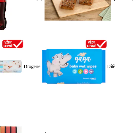
Drogerie
Dítě