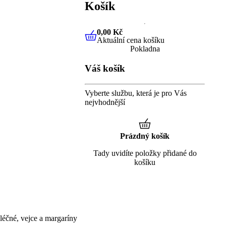
Košík
0,00 Kč
Aktuální cena košíku
0,00 Kč
Aktuální cena košíku
Pokladna
Váš košík
Vyberte službu, která je pro Vás
nejvhodnější
Prázdný košík
Tady uvidíte položky přidané do
košíku
éčné, vejce a margaríny