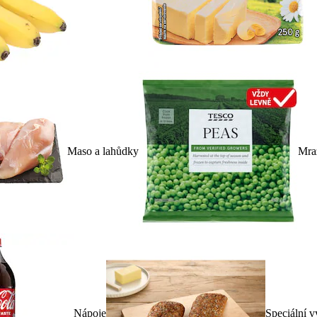
Maso a lahůdky
Mra
Nápoje
Speciální v