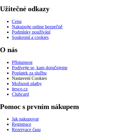
Užitečné odkazy
Cena
Nakupujte online bezpečně
Podmínky používání
Soukromí a cookies
O nás
Přístupnost
Podívejte se, kam doručujeme
Poplatek za službu
Nastavení Cookies
Možnosti platby
itesco.cz
Clubcard
Pomoc s prvním nákupem
Jak nakupovat
Registrace
Rezervace času