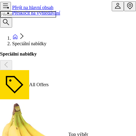
Přejít na hlavní obsah
Přeskočit na vyhledávání
Speciální nabídky
Speciální nabídky
All Offers
Top výběr