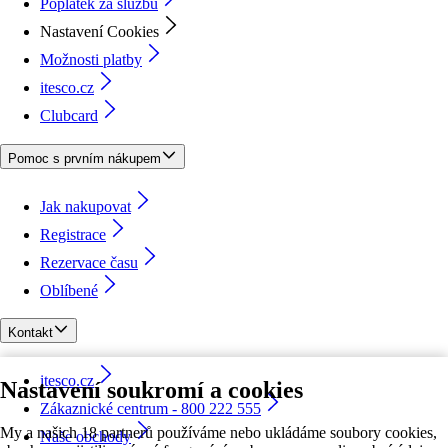
Poplatek za službu
Nastavení Cookies
Možnosti platby
itesco.cz
Clubcard
Pomoc s prvním nákupem
Jak nakupovat
Registrace
Rezervace času
Oblíbené
Kontakt
itesco.cz
Nastavení soukromí a cookies
Zákaznické centrum - 800 222 555
My a našich 18 partnerů používáme nebo ukládáme soubory cookies,
Naše obchody