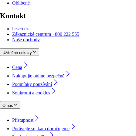
Oblíbené
Kontakt
itesco.cz
Zákaznické centrum - 800 222 555
Naše obchody
Užitečné odkazy
Cena
Nakupujte online bezpečně
Podmínky používání
Soukromí a cookies
O nás
Přístupnost
Podívejte se, kam doručujeme