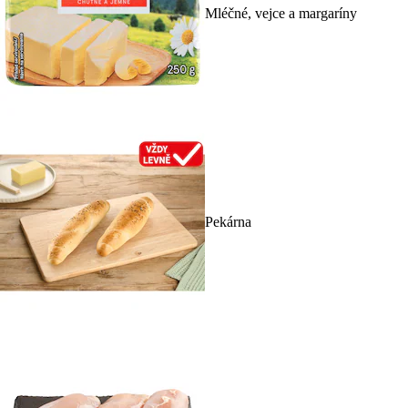
Mléčné, vejce a margaríny
Pekárna