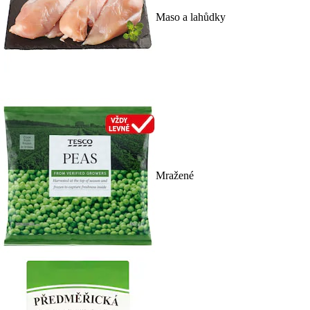
Maso a lahůdky
Mražené