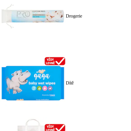
Drogerie
Dítě